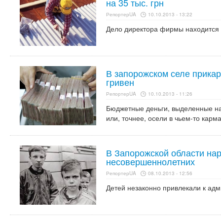
на 35 тыс. грн
РепортерUA
10.10.2013 - 13:22
Дело директора фирмы находится 
В запорожском селе прикар
гривен
РепортерUA
10.10.2013 - 11:26
Бюджетные деньги, выделенные на
или, точнее, осели в чьем-то карм
В Запорожской области на
несовершеннолетних
РепортерUA
08.10.2013 - 12:56
Детей незаконно привлекали к адм