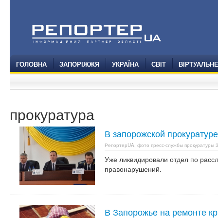
ГОЛОВНА
ЗАПОРІЖЖЯ
УКРАЇНА
СВІТ
ВІРТУАЛЬН
прокуратура
В запорожской прокуратур
РепортерUA, фото пресс-службы прокуратуры 
Уже ликвидировали отдел по рас
правонарушений.
В Запорожье на ремонте к