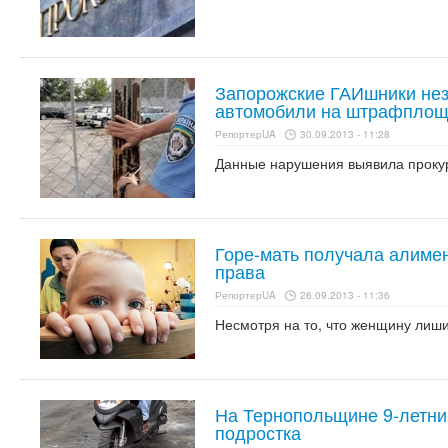
Запорожские ГАИшники нез
автомобили на штрафплощ
РепортерUA
30.09.2013 - 11:28
Данные нарушения выявила проку
Горе-мать получала алимен
права
РепортерUA
26.09.2013 - 11:36
Несмотря на то, что женщину лиши
На Тернопольщине 9-летний
подростка