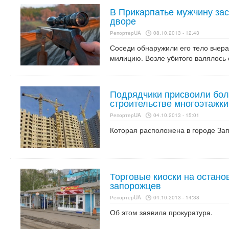
В Прикарпатье мужчину зас
дворе
РепортерUA
08.10.2013 - 12:43
Соседи обнаружили его тело вчера
милицию. Возле убитого валялось 
Подрядчики присвоили боле
строительстве многоэтажки
РепортерUA
04.10.2013 - 15:01
Которая расположена в городе За
Торговые киоски на остано
запорожцев
РепортерUA
04.10.2013 - 14:38
Об этом заявила прокуратура.