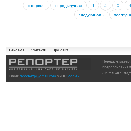
« первая
‹ предыдущая
1
2
3
Страницы
следующая ›
последн
Реклама
Контакти
Про сайт
Передрук матеріа
гіперпосиланням 
ЗМІ тільки зі зг
Email:
reporterzp@gmail.com
Мы в
Google+