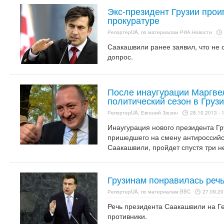
Экс-президент Грузии прои
прокуратуре
РепортерUA, по материалам РИА.Новости
Саакашвили ранее заявил, что не 
допрос.
После инаугурации Маргве
политический сезон в Груз
РепортерUA, Евгений Зюзин
28.10.2013 - 
Инаугурация нового президента Г
пришедшего на смену антироссий
Саакашвили, пройдет спустя три н
Грузинам понравилась реч
РепортерUA, по материалам BBC
27.09.20
Речь президента Саакашвили на Г
противники.