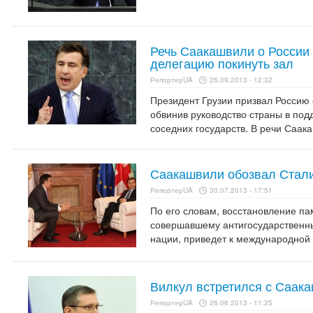
Речь Саакашвили о России
делегацию покинуть зал
РепортерUA
26.09.2013 - 12:32
Президент Грузии призвал Россию 
обвинив руководство страны в по
соседних государств. В речи Саак
Саакашвили обозвал Стали
РепортерUA
30.07.2013 - 17:51
По его словам, восстановление па
совершавшему антигосударственны
нации, приведет к международной 
Вилкул встретился с Саак
РепортерUA
26.06.2013 - 11:25