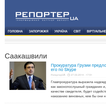
ГОЛОВНА
ЗАПОРІЖЖЯ
УКРАЇНА
СВІТ
ВІРТУАЛЬН
Саакашвили
Прокуратура Грузии предл
его по Skype
РепортерUA
27.03.2014 - 17:51
Главпрокуратура выразила надежду
как законопослушный гражданин и,
качестве свидетеля, будет содейс
наказанию виновных, кем бы они н