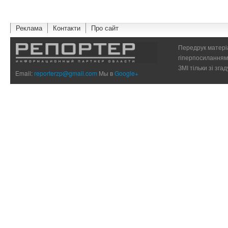
Реклама
Контакти
Про сайт
Передрук матеріа
гіперпосиланням 
ЗМІ тільки зі зг
Email:
reporterzp@gmail.com
Мы в
Google+