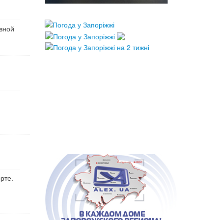
ивной
рте.