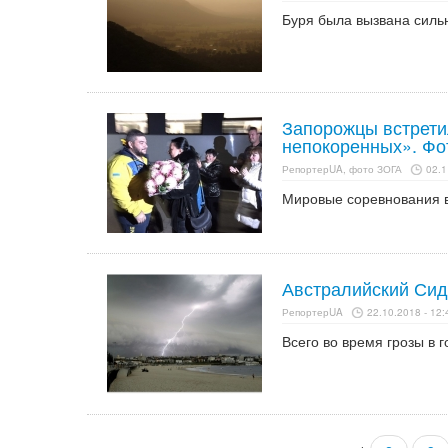
Буря была вызвана сильн
Запорожцы встрети
непокоренных». Фо
РепортерUA, фото ЗОГА
02.1
Мировые соревнования в
Австралийский Сид
РепортерUA
22.10.2018 - 12:
Всего во время грозы в 