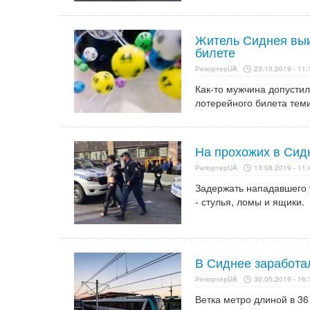
Житель Сиднея выи
билете
РепортерUA
23.10.2019 - 11:
Как-то мужчина допустил
лотерейного билета теми
На прохожих в Сид
РепортерUA
13.08.2019 - 11:
Задержать нападавшего 
- стулья, ломы и ящики.
В Сиднее заработа
РепортерUA
30.05.2019 - 16:
Ветка метро длиной в 3