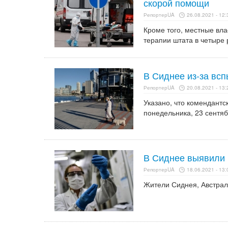
скорой помощи
РепортерUA
26.08.2021 - 12:
Кроме того, местные вла
терапии штата в четыре 
В Сиднее из-за вс
РепортерUA
20.08.2021 - 13:
Указано, что комендантск
понедельника, 23 сентяб
В Сиднее выявили 
РепортерUA
18.06.2021 - 13:
Жители Сиднея, Австрал