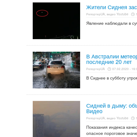
Жители Сиднея зас
РепортерUA, видео Youtube
Явление наблюдали в су
В Австралии метео
последние 20 лет
РепортерUA
07.02.2020 - 16:
В Сиднее в субботу утро
Сидней в дыму: об
Видео
РепортерUA, видео Youtube
Показания индекса качес
опасное пороговое знач