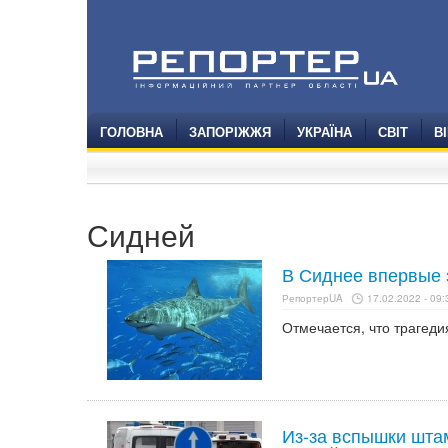
ГОЛОВНА
ЗАПОРІЖЖЯ
УКРАЇНА
СВІТ
В
Сидней
В Сиднее впервые 
РепортерUA
17.02.2022 - 09:
Отмечается, что трагеди
Из-за вспышки шта