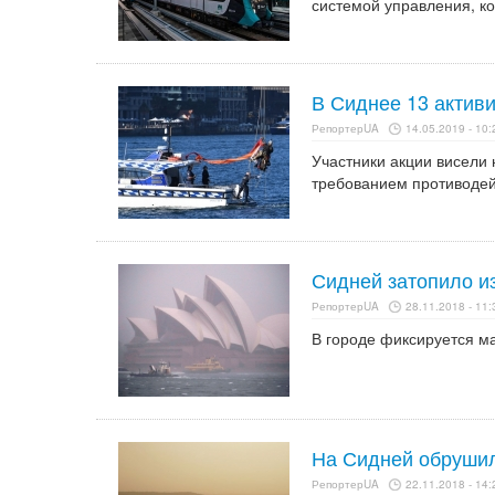
системой управления, ко
В Сиднее 13 активи
РепортерUA
14.05.2019 - 10:
Участники акции висели 
требованием противодей
Сидней затопило из
РепортерUA
28.11.2018 - 11:
В городе фиксируется ма
На Сидней обрушил
РепортерUA
22.11.2018 - 14: