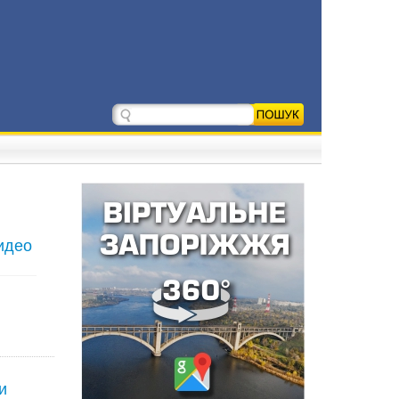
идео
и