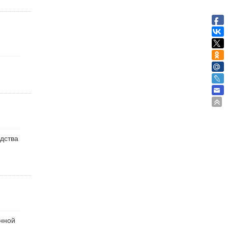
дства
анной