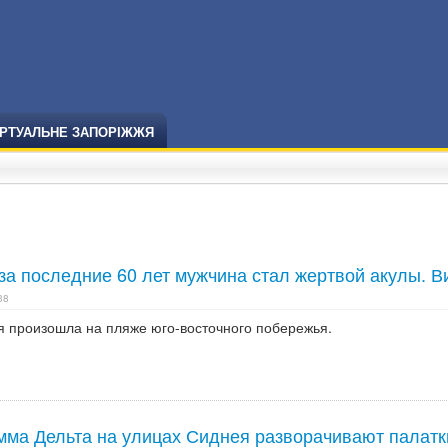
ІРТУАЛЬНЕ ЗАПОРІЖЖЯ
за последние 60 лет мужчина стал жертвой акулы. В
38
я произошла на пляже юго-восточного побережья.
мма Дельта на улицах Сиднея разворачивают палатк