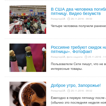
В США два человека погиб
пятницу. Видео безумств
РепортерUA
26.11.2016 - 09:50
Четыре человека получили ранени
Россияне требуют скидок н
пятницы». Фотофакт
РепортерUA, фото соцсети
25.11.2016 - 11
Пользователи Сети пишут, что не 
интересные товары.
Доброе утро, Запорожье!
РепортерUA
25.11.2016 - 09:02
Ежегодно в первую пятницу после
(обычно это последняя неделя ноя