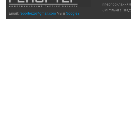
гіперпосиланням 
ЗМІ тільки зі зг
Email:
reporterzp@gmail.com
Мы в
Google+