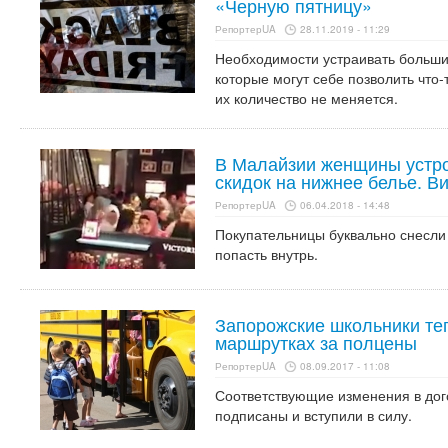
«Черную пятницу»
РепортерUA
28.11.2019 - 11:29
Необходимости устраивать больши
которые могут себе позволить что-
их количество не меняется.
В Малайзии женщины устро
скидок на нижнее белье. В
РепортерUA
06.04.2018 - 14:48
Покупательницы буквально снесли
попасть внутрь.
Запорожские школьники теп
маршрутках за полцены
РепортерUA
08.09.2017 - 11:08
Соответствующие изменения в дог
подписаны и вступили в силу.