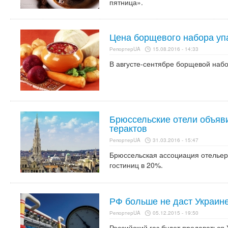
пятница».
Цена борщевого набора уп
РепортерUA
15.08.2016 - 14:33
В августе-сентябре борщевой наб
Брюссельские отели объяв
терактов
РепортерUA
31.03.2016 - 15:47
Брюссельская ассоциация отельер
гостиниц в 20%.
РФ больше не даст Украине
РепортерUA
05.12.2015 - 19:50
Российский газ будет продаваться