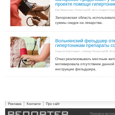
проекте помощи гипертони
Ева Миронова, РепортерUA, фото Андрея Глущ
Запорожская область использовал
суммы скидок на лекарства.
Вольнянский фельдшер отк
гипертоникам препараты со
Спартак Короткевич, собкорр РепортерUA, Вол
Отказ реализовывать местным жи
мотивировала отсутствием данной
инструкции фельдшера.
Реклама
Контакти
Про сайт
Передрук матеріа