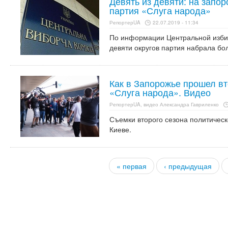
Девять из девяти: на запор
партия «Слуга народа»
РепортерUA
22.07.2019 - 11:34
По информации Центральной избир
девяти округов партия набрала бо
Как в Запорожье прошел в
«Слуга народа». Видео
РепортерUA, видео Александра Гавриленко
Съемки второго сезона политическ
Киеве.
« первая
‹ предыдущая
Страницы