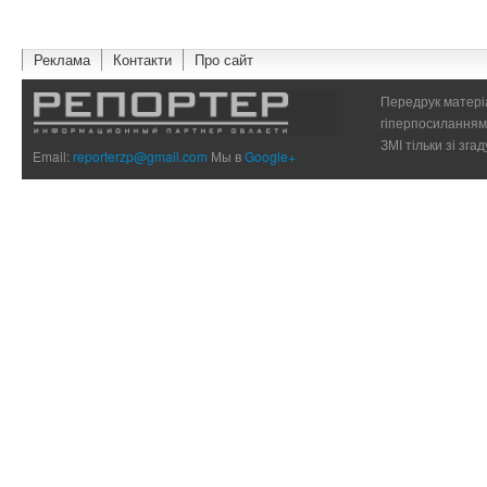
Реклама
Контакти
Про сайт
Передрук матеріа
гіперпосиланням 
ЗМІ тільки зі зг
Email:
reporterzp@gmail.com
Мы в
Google+