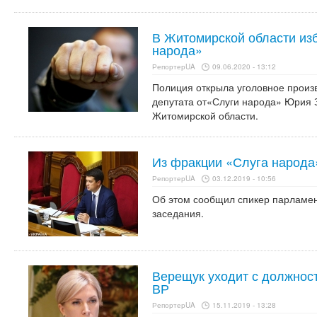
В Житомирской области изб
народа»
РепортерUA
09.06.2020 - 13:12
Полиция открыла уголовное произ
депутата от«Слуги народа» Юрия З
Житомирской области.
Из фракции «Слуга народа
РепортерUA
03.12.2019 - 10:56
Об этом сообщил спикер парламен
заседания.
Верещук уходит с должнос
ВР
РепортерUA
15.11.2019 - 13:28