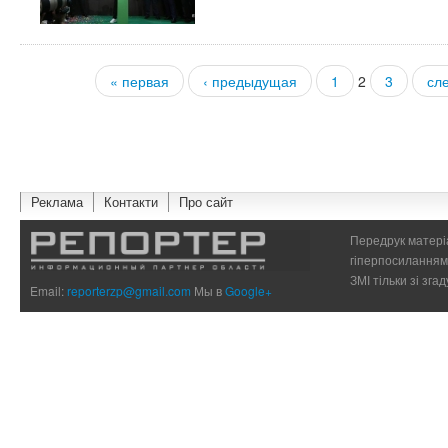
« первая
‹ предыдущая
1
2
3
сл
Страницы
Реклама
Контакти
Про сайт
Передрук матеріа
гіперпосиланням 
ЗМІ тільки зі зг
Email:
reporterzp@gmail.com
Мы в
Google+