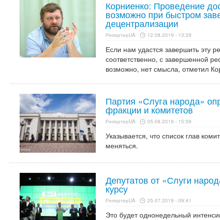
Корниенко: Проведение до
возможно при быстром за
децентрализации
РепортерUA
12.08.2019 - 13:29
Если нам удастся завершить эту 
соответственно, с завершенной ре
возможно, нет смысла, отметил Ко
Партия «Слуга народа» оп
фракции и комитетов
РепортерUA
05.08.2019 - 15:59
Указывается, что список глав коми
меняться.
Депутатов от «Слуги народ
курсу
РепортерUA
25.07.2019 - 09:41
Это будет однонедельный интенси