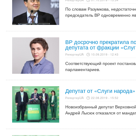
РепортерUA
01.10.2019 - 13:34
По словам Разумкова, недостаточн
председатель ВР одновременно явл
ВР досрочно прекратила п
депутата от фракции «Слу
РепортерUA
10.09.2019 - 12:43
Соответствующий проект постано
парламентариев.
Депутат от «Слуги народа»
РепортерUA
22.08.2019 - 15:52
Новоизбранный депутат Верховной
Андрей Лысюк отказался от мандат