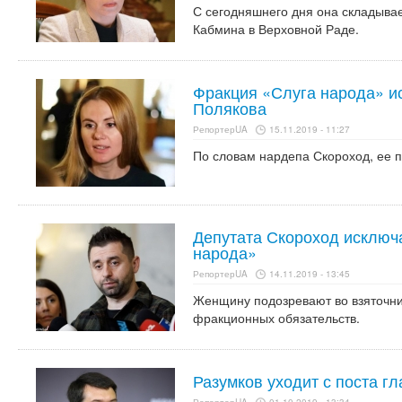
С сегодняшнего дня она складыва
Кабмина в Верховной Раде.
Фракция «Слуга народа» и
Полякова
РепортерUA
15.11.2019 - 11:27
По словам нардепа Скороход, ее 
Депутата Скороход исключ
народа»
РепортерUA
14.11.2019 - 13:45
Женщину подозревают во взяточн
фракционных обязательств.
Разумков уходит с поста г