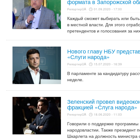
формата в Запорожской об
РепортерUA
01.09.2020 - 17:00
Каждый сможет выбирать или быт
в местной власти. Для этого отраб
претендентов и голосования за них
Нового главу НБУ предста
«Слуги народа»
РепортерUA
15.07.2020 - 16:39
В парламенте за кандидатуру расс
неделе.
Зеленский провел видеоко
фракцией «Слуга народа»
РепортерUA
18.06.2020 - 11:03
Говорили о поддержке программы п
народовластии. Также президент 
Шкарлета на должность министра 