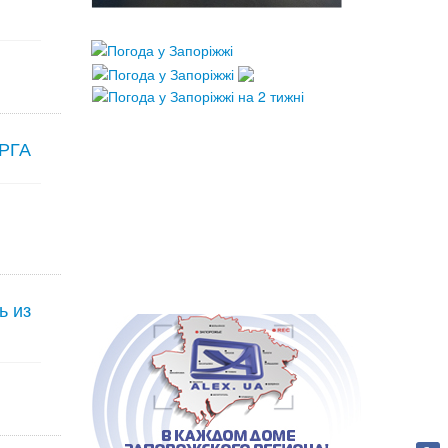
 РГА
ь из