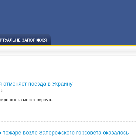
ІРТУАЛЬНЕ ЗАПОРІЖЖЯ
я отменяет поезда в Украину
13
жиропотока может вернуть.
 пожаре возле Запорожского горсовета оказалось