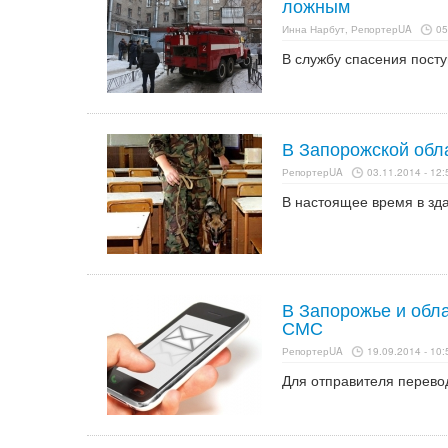
ложным
Инна Нарбут, РепортерUA
05
В службу спасения посту
В Запорожской обл
РепортерUA
03.11.2014 - 12:
В настоящее время в зд
В Запорожье и обл
СМС
РепортерUA
19.09.2014 - 10:
Для отправителя перевод