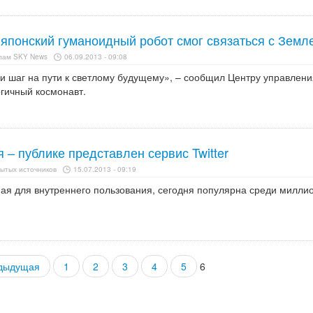
 японский гуманоидный робот смог связаться с Земл
алам SKY News
06.09.2013 - 09:08
и шаг на пути к светлому будущему», – сообщил Центру управлени
гичный космонавт.
 – публике представлен сервис Twitter
ытых источников
15.07.2013 - 09:19
ая для внутреннего пользования, сегодня популярна среди милли
едыдущая
1
2
3
4
5
6