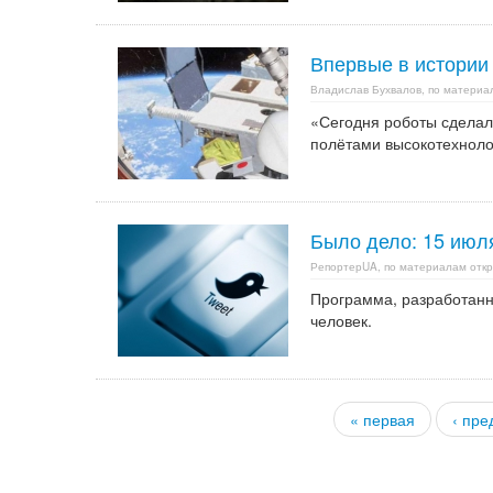
Впервые в истории
Владислав Бухвалов, по матери
«Сегодня роботы сделал
полётами высокотехноло
Было дело: 15 июля
РепортерUA, по материалам откр
Программа, разработанн
человек.
« первая
‹ пр
Страницы