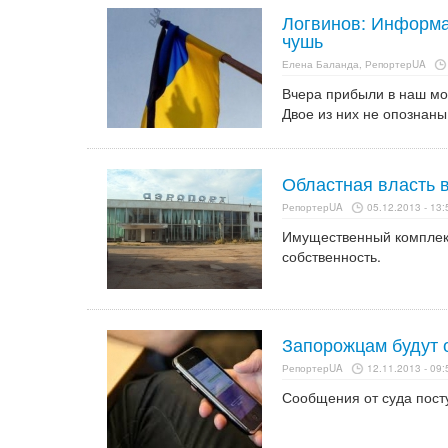
Логвинов: Информа
чушь
Елена Баланда, РепортерUA
Вчера прибыли в наш мо
Двое из них не опознаны
Областная власть 
РепортерUA
05.12.2013 - 13:
Имущественный комплекс
собственность.
Запорожцам будут 
РепортерUA
12.11.2013 - 09:
Сообщения от суда пост