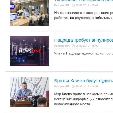
РепортерUA
26.09.2019 - 13:49
На телеканале считают решение р
работать на спутнике, в кабельных 
Нацрада требует аннулир
РепортерUA
05.09.2019 - 15:07
Члены Нацрады единогласно прого
Братья Кличко будут судит
РепортерUA
26.07.2019 - 14:59
Мэр Киева привел несколько прим
искажение информации относитель
велосипедного моста.