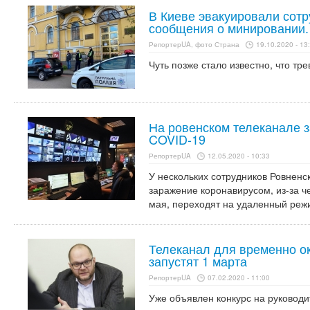
В Киеве эвакуировали сотр
сообщения о минировании.
РепортерUA, фото Страна
19.10.2020 - 13
Чуть позже стало известно, что тр
На ровенском телеканале 
COVID-19
РепортерUA
12.05.2020 - 10:33
У нескольких сотрудников Ровненс
заражение коронавирусом, из-за че
мая, переходят на удаленный реж
Телеканал для временно о
запустят 1 марта
РепортерUA
07.02.2020 - 11:00
Уже объявлен конкурс на руководи