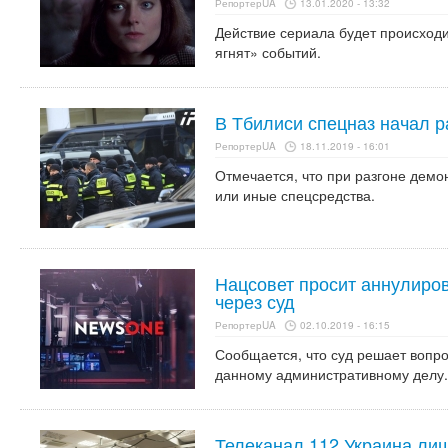
РепортерUA
13.01.2020 - 13:32
Действие сериала будет происход
ягнят» событий.
В Тбилиси спецназ начал р
РепортерUA
18.11.2019 - 16:01
Отмечается, что при разгоне демон
или иные спецсредства.
Нацсовет просит аннулиро
через суд
РепортерUA
02.10.2019 - 16:15
Сообщается, что суд решает вопро
данному административному делу.
Телеканал 112 Украина ли