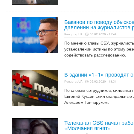
Баканов по поводу обысков 
давлении на журналистов р
РепортерUA
06.02.2020 - 11:49
По мнению главы СБУ, журналисты
установлении истины по этому рез
содействовать расследованию.
В здании «1+1» проводят 
РепортерUA
05.02.2020 - 18:31
По словам сотрудников, силовики 
Евгений Куксин слил скандальные
Алексеем Гончаруком.
Телеканал CBS начал рабо
«Молчания ягнят»