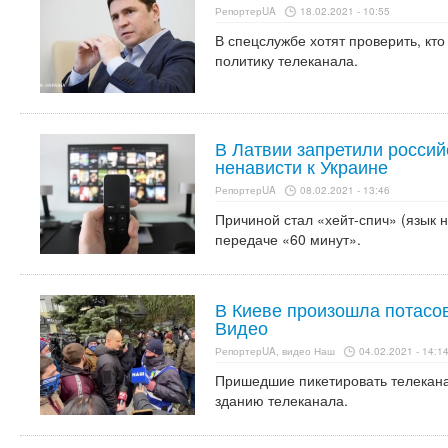
РепортерUA
18.02.2021 - 10:55
В спецслужбе хотят проверить, к
политику телеканала.
В Латвии запретили россий
ненависти к Украине
РепортерUA
08.02.2021 - 13:46
Причиной стал «хейт-спич» (язык 
передаче «60 минут».
В Киеве произошла потасов
Видео
РепортерUA, видео Наш
04.02.2021 - 14:1
Пришедшие пикетировать телекана
зданию телеканала.