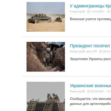
У админграницы Кр
РепортерUA
14.04.2021 - 12:
Военные учатся противо
Президент посетил
РепортерUA, фото ОП
08.04.
Защитники Украины расс
Украинские военны
РепортерUA
02.04.2021 - 13:
Сообщается, что миноме
данных для артиллерийс