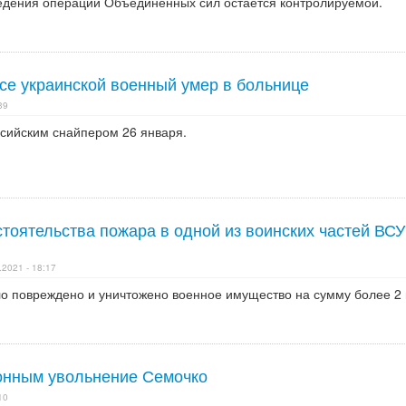
едения операции Объединенных сил остается контролируемой.
се украинской военный умер в больнице
39
сийским снайпером 26 января.
тоятельства пожара в одной из воинских частей ВСУ
.2021 - 18:17
ло повреждено и уничтожено военное имущество на сумму более 2
онным увольнение Семочко
10