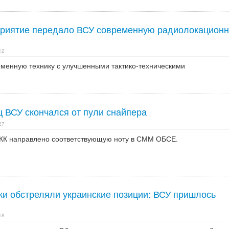
приятие передало ВСУ современную радиолокацион
12
менную технику с улучшенными тактико-техническими
ц ВСУ скончался от пули снайпера
27
ЦКК направлено соответствующую ноту в СММ ОБСЕ.
ки обстреляли украинские позиции: ВСУ пришлось
18