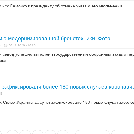
о иск Семочко к президенту об отмене указа о его увольнении
ию модернизированной бронетехники. Фото
м
08.12.2020 - 18:26
й завод успешно выполнил государственный оборонный заказ и пе
ики.
и зафиксировали более 180 новых случаев коронави
43
х Силах Украины за сутки зафиксировано 183 новых случая заболе