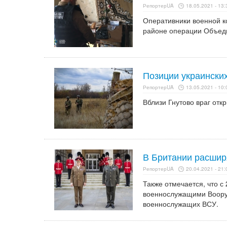
РепортерUA
18.05.2021 - 13:
Оперативники военной к
районе операции Объед
Позиции украинских
РепортерUA
13.05.2021 - 10:
Вблизи Гнутово враг отк
В Британии расшир
РепортерUA
20.04.2021 - 21:
Также отмечается, что с
военнослужащими Вооруж
военнослужащих ВСУ.