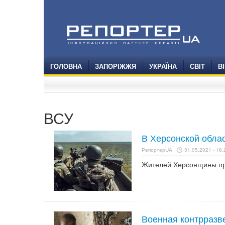
ГОЛОВНА
ЗАПОРІЖЖЯ
УКРАЇНА
СВІТ
В
ВСУ
В Херсонской обла
РепортерUA
31.05.2021 - 16:
Жителей Херсонщины про
Военная контрразв