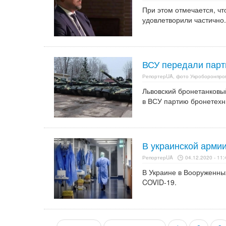
При этом отмечается, чт
удовлетворили частично.
ВСУ передали парт
РепортерUA, фото Укроборонпро
Львовский бронетанковы
в ВСУ партию бронетехн
В украинской арми
РепортерUA
04.12.2020 - 11:
В Украине в Вооруженны
COVID-19.