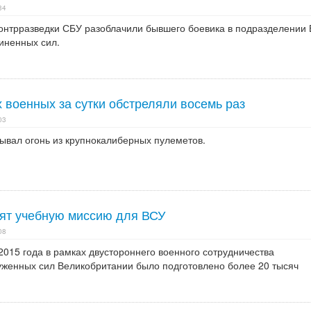
34
онтрразведки СБУ разоблачили бывшего боевика в подразделении 
иненных сил.
 военных за сутки обстреляли восемь раз
03
рывал огонь из крупнокалиберных пулеметов.
ят учебную миссию для ВСУ
08
 2015 года в рамках двустороннего военного сотрудничества
енных сил Великобритании было подготовлено более 20 тысяч