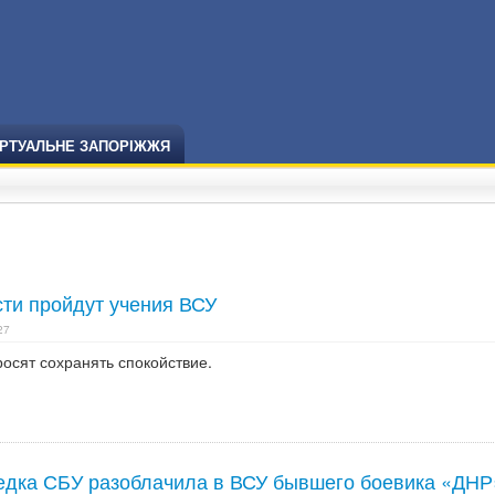
ІРТУАЛЬНЕ ЗАПОРІЖЖЯ
сти пройдут учения ВСУ
27
сят сохранять спокойствие.
едка СБУ разоблачила в ВСУ бывшего боевика «ДНР