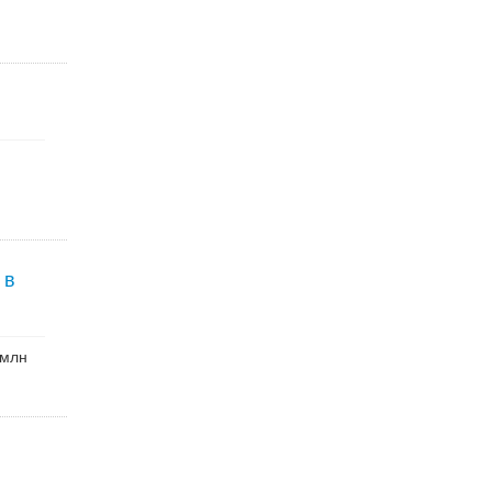
 в
 млн