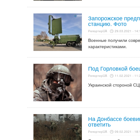
Запорожское пред
станцию. Фото
РепортерUA
29.03.2021 - 14:
Военные получили совре
характеристиками.
Под Горловкой бое
РепортерUA
11.02.2021 - 11:
Украинской стороной С
На Донбассе боеви
ответить
РепортерUA
09.02.2021 - 18: