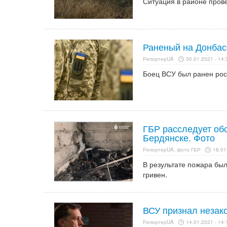
Ситуация в районе пров
Раненый на Донбас
РепортерUA
30.01.2021 - 14:
Боец ВСУ был ранен рос
ГБР расследует обс
Бердянске. Фото
РепортерUA, фото ГБР
18.01
В результате пожара бы
гривен.
ВСУ признал незак
РепортерUA
14.01.2021 - 14: