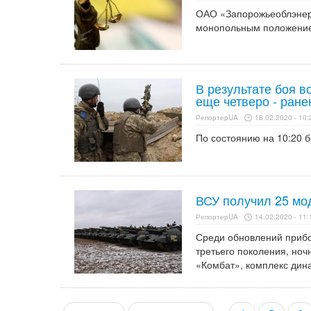
ОАО «Запорожьеоблэнерг
монопольным положени
В результате боя в
еще четверо - ран
РепортерUA
18.02.2020 - 10:
По состоянию на 10:20 б
ВСУ получил 25 мо
РепортерUA
14.02.2020 - 11:
Среди обновлений прибо
третьего поколения, но
«Комбат», комплекс дин