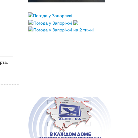
.
рта.