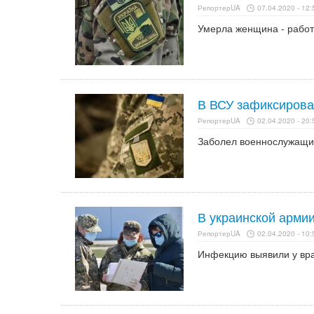
РепортерUA
07.04.2020 - 12:
Умерла женщина - работ
В ВСУ зафиксирова
РепортерUA
02.04.2020 - 20:
Заболел военнослужащий
В украинской арми
РепортерUA
02.04.2020 - 10:
Инфекцию выявили у вра