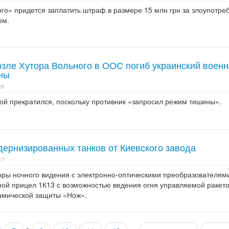
о» придется заплатить штраф в размере 15 млн грн за злоупотре
ем.
озле Хутора Вольного в ООС погиб украинский военн
ены
28
ой прекратился, поскольку противник «запросил режим тишины».
дернизированных танков от Киевского завода
17
ры ночного видения с электронно-оптическими преобразователям
чной прицел 1К13 с возможностью ведения огня управляемой ракет
амической защиты «Нож».