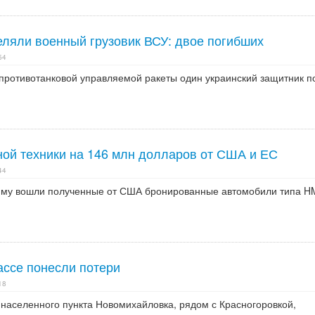
еляли военный грузовик ВСУ: двое погибших
54
 противотанковой управляемой ракеты один украинский защитник п
ной техники на 146 млн долларов от США и ЕС
44
сумму вошли полученные от США бронированные автомобили типа
ассе понесли потери
18
 населенного пункта Новомихайловка, рядом с Красногоровкой,