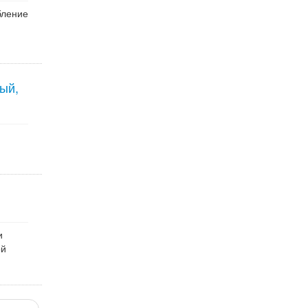
бление
ый,
и
ой