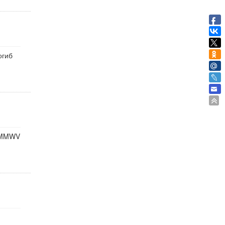
огиб
 HMMWV