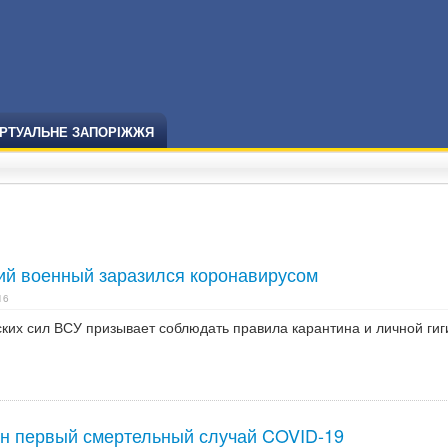
ІРТУАЛЬНЕ ЗАПОРІЖЖЯ
ий военный заразился коронавирусом
16
их сил ВСУ призывает соблюдать правила карантина и личной гиг
н первый смертельный случай COVID-19