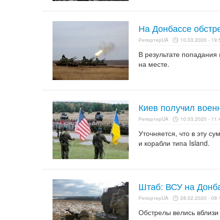
На Донбассе обстр
РепортерUA
10.03.2020 - 19:
В результате попадания
на месте.
Киев получил воен
РепортерUA
10.03.2020 - 11:
Уточняется, что в эту 
и корабли типа Island.
Штаб: ВСУ на Донб
РепортерUA
28.02.2020 - 09:
Обстрелы велись вблизи