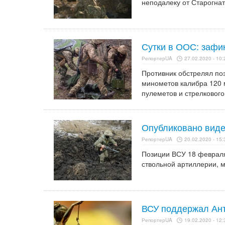
неподалеку от Старогна
Сутки в ООС: зафи
РепортерUA
27.02.2020 - 10:
Противник обстрелял по
минометов калибра 120 
пулеметов и стрелкового
Опубликовано виде
РепортерUA
20.02.2020 - 15:
Позиции ВСУ 18 феврал
ствольной артиллерии, м
ВСУ поддержал Ант
РепортерUA
19.02.2020 - 12: