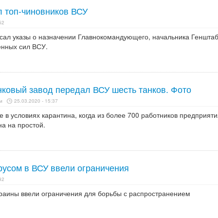
л топ-чиновников ВСУ
52
исал указы о назначении Главнокомандующего, начальника Генштаб
нных сил ВСУ.
нковый завод передал ВСУ шесть танков. Фото
м
25.03.2020 - 15:37
 в условиях карантина, когда из более 700 работников предприяти
а на простой.
русом в ВСУ ввели ограничения
42
раины ввели ограничения для борьбы с распространением