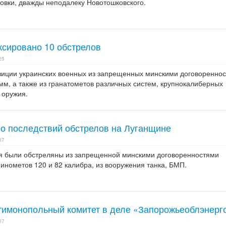
товки, дважды неподалеку Новотошковского.
ксировано 10 обстрелов
25
зиции украинских военных из запрещенных минскими договоренно
мм, а также из гранатометов различных систем, крупнокалиберных
 оружия.
о последствий обстрелов на Луганщине
37
я были обстреляны из запрещенной минскими договоренностями
инометов 120 и 82 калибра, из вооружения танка, БМП.
имонопольный комитет в деле «Запорожьеоблэнерг
37