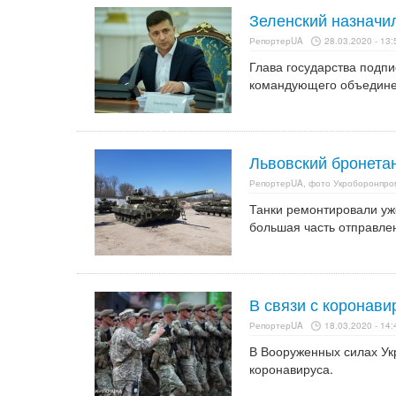
Зеленский назначи
РепортерUA
28.03.2020 - 13:
Глава государства подп
командующего объедине
Львовский бронета
РепортерUA, фото Укроборонпро
Танки ремонтировали уже
большая часть отправлен
В связи с коронави
РепортерUA
18.03.2020 - 14:
В Вооруженных силах Ук
коронавируса.