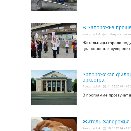
В Запорожье проше
РепортерUA, фото Андрея Глуще
Жительницы города подч
целостность и суверенит
Запорожская филар
оркестра
РепортерUA
11.05.2014 - 16:
В программе прозвучат 
Житель Запорожья 
РепортерUA
10.05.2014 - 11: