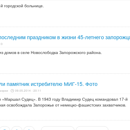
-й городской больнице.
последним праздником в жизни 45-летнего запорожц
13
из домов в селе Новослободка Запорожского района.
ли памятник истребителю МИГ-15. Фото
 мэрии
09.05.2014 - 20:11
 «Маршал Судец». В 1943 году Владимир Судец командовал 17-й
рая освобождала Запорожье от немецко-фашистских захватчиков.