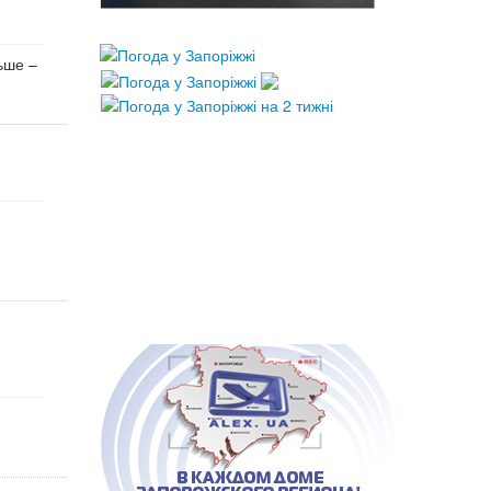
ьше –