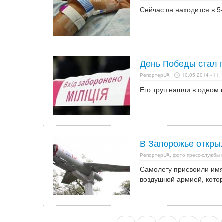
Сейчас он находится в 5
День Победы стал 
РепортерUA
10.05.2014 - 11:
Его труп нашли в одном 
В Запорожье откры
РепортерUA, фото пресс-службы
Самолету присвоили имя
воздушной армией, кото