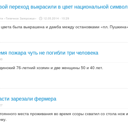
вой переход выкрасили в цвет национальной символ
ети «Типичное Запорожье»
12.05.2014 - 10:29
 цвета была выкрашена и дамба между остановками «пл. Пушкина»
мя пожара чуть не погибли три человека
00
динокий 76-летний хозяин и две женщины 50 и 40 лет.
асти зарезали фермера
27
тоянного места проживания во время ссоры схватил со стола нож 
ему.