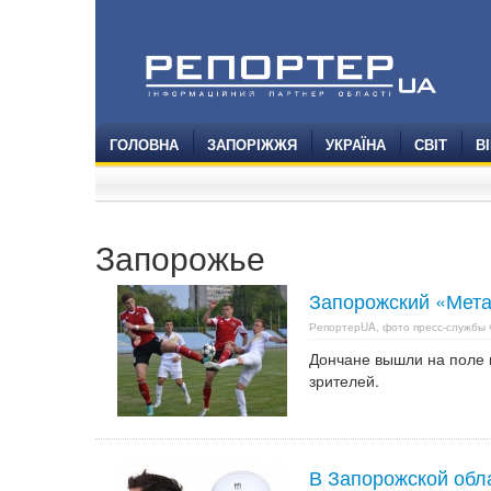
ГОЛОВНА
ЗАПОРІЖЖЯ
УКРАЇНА
СВІТ
В
Запорожье
Запорожский «Мета
РепортерUA, фото пресс-службы
Дончане вышли на поле 
зрителей.
В Запорожской обла