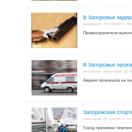
В Запорожье задер
РепортерUA
12.05.2014 - 09:
Правоохранители выясня
В Запорожье произ
Инна Нарбут, РепортерUA
12
Авария произошла на пер
Запорожские спорт
РепортерUA
12.05.2014 - 09:
Город принимал чемпион