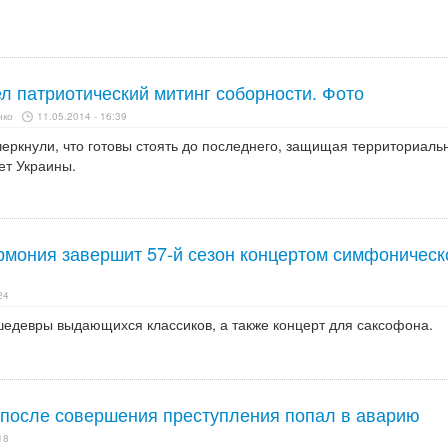
л патриотический митинг соборности. Фото
нко
11.05.2014 - 16:39
еркнули, что готовы стоять до последнего, защищая территориаль
ет Украины.
мония завершит 57-й сезон концертом симфоническ
24
шедевры выдающихся классиков, а также концерт для саксофона.
после совершения преступления попал в аварию
18