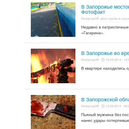
В Запорожье мосто
Фотофакт
РепортерUA, фото группы в соцс
Недавно в патриотичные
«Гагарина».
В Запорожье во вре
РепортерUA
12.05.2014 - 10:
В квартире находились о
В Запорожской обл
РепортерUA
12.05.2014 - 09:
Пьяный мужчина без пос
нанес удары потерпевш