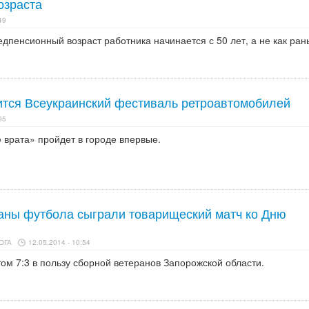
озраста
49
едпенсионный возраст работника начинается с 50 лет, а не как ран
ится Всеукраинский фестиваль ретроавтомобилей
05
 врата» пройдет в городе впервые.
аны футбола сыграли товарищеский матч ко Дню
 ОГА
12.05.2014 - 10:54
ом 7:3 в пользу сборной ветеранов Запорожской области.