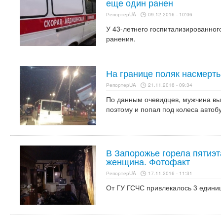
еще один ранен
РепортерUA
09.12.2016 - 10:06
У 43-летнего госпитализированно
ранения.
На границе поляк насмерть
РепортерUA
21.11.2016 - 09:34
По данным очевидцев, мужчина вы
поэтому и попал под колеса автобу
В Запорожье горела пятиэт
женщина. Фотофакт
РепортерUA
17.11.2016 - 11:31
От ГУ ГСЧС привлекалось 3 единиц