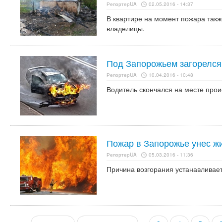
РепортерUA
02.05.2016 - 14:37
В квартире на момент пожара такж
владелицы.
Под Запорожьем загорелся
РепортерUA
10.04.2016 - 10:48
Водитель скончался на месте прои
Пожар в Запорожье унес ж
РепортерUA
05.03.2016 - 11:36
Причина возгорания устанавливает