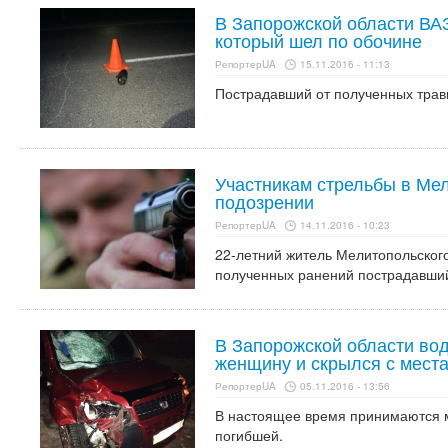
В Запорожской области ВАЗ
который шел по обочине
РепортерUA
15.11.2016 - 11:13
Пострадавший от полученных трав
Участникам стрельбы в Ме
подозрении
РепортерUA
14.11.2016 - 10:23
22-летний житель Мелитопольского
полученных ранений пострадавший
В Запорожской области вод
женщину и скрылся с мест
РепортерUA
05.11.2016 - 13:56
В настоящее время принимаются 
погибшей.