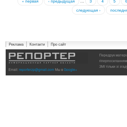
« первая
‹ предыдущая
…
3
4
5
Страницы
следующая ›
последн
Реклама
Контакти
Про сайт
Передрук матеріа
гіперпосиланням 
ЗМІ тільки зі зг
Email:
reporterzp@gmail.com
Мы в
Google+