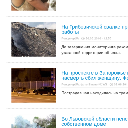
На Грибовичской свалке п
работы
РепортерUA
26.06.2016 - 12:55
До завершения мониторинга реком
указанной территории объекта.
На проспекте в Запорожье 
насмерть сбил женщину. Ф
РепортерUA, фото Вільно-NEWS
03.06.201
Пострадавшая находилась на трам
Во Львовской области пенс
собственном доме