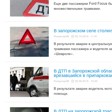
Еще две пассажирки Ford Focus бы
множественными травмами.
В запорожском селе столкн
РепортерUA
05.10.2015 - 11:51
В результате аварии в центральну
травмами пассажира и водителя а
«Шевроле».
В ДТП в Запорожской облас
врезавшийся в припаркова
РепортерUA
22.09.2015 - 10:40
В результате аварии водитель мот
помощи.
В ДТП на запорожской тра