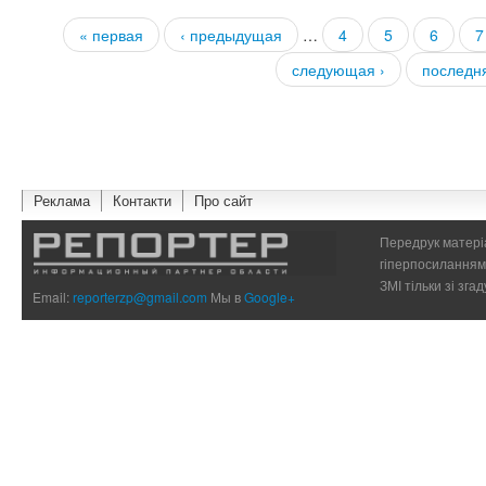
« первая
‹ предыдущая
…
4
5
6
7
Страницы
следующая ›
последн
Реклама
Контакти
Про сайт
Передрук матеріа
гіперпосиланням 
ЗМІ тільки зі зг
Email:
reporterzp@gmail.com
Мы в
Google+