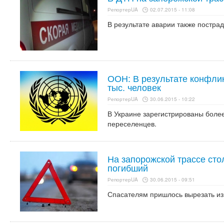
РепортерUA
02.07.2015 - 11:08
В результате аварии также пострад
ООН: В результате конфлик
тыс. человек
РепортерUA
30.06.2015 - 10:22
В Украине зарегистрированы боле
переселенцев.
На запорожской трассе стол
погибший
РепортерUA
30.06.2015 - 09:51
Спасателям пришлось вырезать и