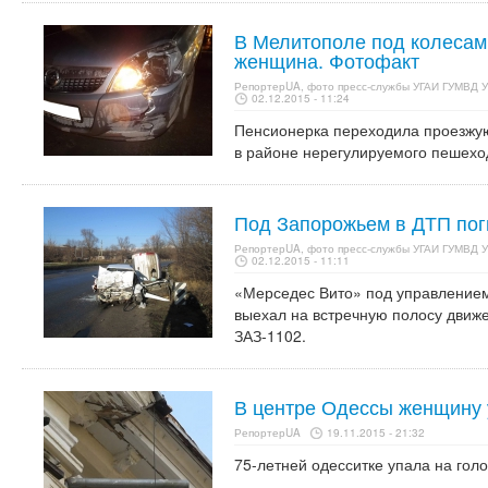
В Мелитополе под колесам
женщина. Фотофакт
РепортерUA, фото пресс-службы УГАИ ГУМВД У
02.12.2015 - 11:24
Пенсионерка переходила проезжую 
в районе нерегулируемого пешехо
Под Запорожьем в ДТП пог
РепортерUA, фото пресс-службы УГАИ ГУМВД У
02.12.2015 - 11:11
«Мерседес Вито» под управление
выехал на встречную полосу движ
ЗАЗ-1102.
В центре Одессы женщину 
РепортерUA
19.11.2015 - 21:32
75-летней одесситке упала на голо