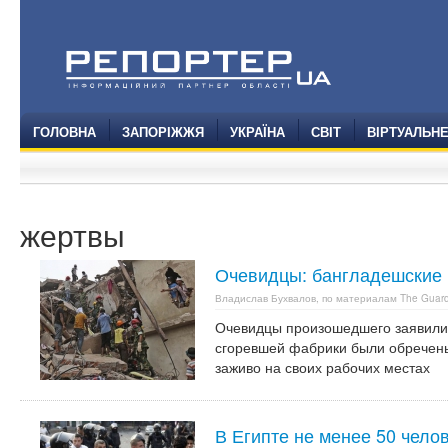
ГОЛОВНА
ЗАПОРІЖЖЯ
УКРАЇНА
СВІТ
ВІРТУАЛЬН
жертвы
Очевидцы: бангладешские 
Владислав Бухвалов, по материалам The Guard
Очевидцы произошедшего заявили 
сгоревшей фабрики были обречены 
заживо на своих рабочих местах
В Египте не менее 50 чело