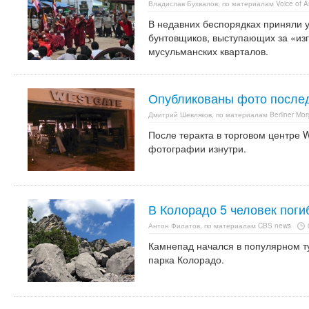
Владислав Бухвалов, по материалам Voice of A
В недавних беспорядках приняли 
бунтовщиков, выступающих за «из
мусульманских кварталов.
Опубликованы фото послед
Дмитрий Шевляков, по материалам Berliner Mor
После теракта в торговом центре 
фотографии изнутри.
В Колорадо 5 человек погиб
Антон Филатов, по материалам CBS news
Камнепад начался в популярном т
парка Колорадо.