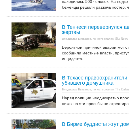
находились 500 человек. На лодке 
беженцы решили разжечь костер, 
В Теннеси перевернулся ав
жертвы
Владислав Бухвалов, по материалам Sky News
Вероятной причиной аварии мог ст
сообщили местные власти, присту
инцидента.
В Техасе правоохранители 
убившего домушника
Владислав Бухвалов, по материалам The Dalla
Наряд полиции неоднократно проси
никак на эти просьбы не отреагиро
В Бирме буддисты жгут дом