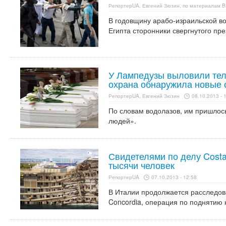
РепортерUA, Евгений Зюзин, по материалам 
В годовщину арабо-израильской во
Египта сторонники свергнутого пр
У Лампедузы выловили тел
охрана обнаружила новые 
РепортерUA, Евгений Зюзин
08.10.2013 - 
По словам водолазов, им пришлось
людей».
Свидетелями по делу Costa
тысячи человек
РепортерUA
07.10.2013 - 12:58
В Италии продолжается расследов
Concordia, операция по поднятию 