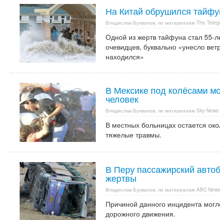
На Китай обрушился тайфу
Владислав Бухвалов, по материалам The Teleg
Одной из жертв тайфуна стал 55-л
очевидцев, буквально «унесло ветр
находился»
В Мексике под колёсами мо
человек
Владислав Бухвалов, по материалам Sky News
В местных больницах остается око
тяжелые травмы.
В Перу пассажирский автоб
жертвы
Владислав Бухвалов, по материалам ABC New
Причиной данного инцидента могл
дорожного движения.