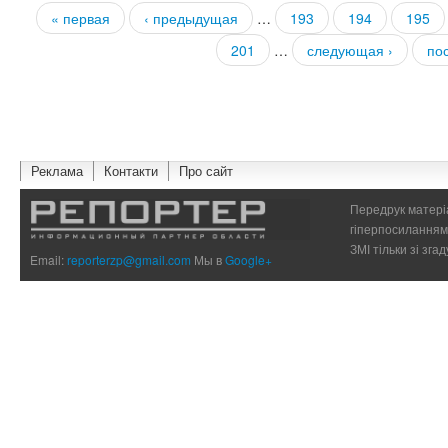
« первая
‹ предыдущая
…
193
194
195
Страницы
201
…
следующая ›
по
Реклама
Контакти
Про сайт
Передрук матеріа
гіперпосиланням 
ЗМІ тільки зі зг
Email:
reporterzp@gmail.com
Мы в
Google+