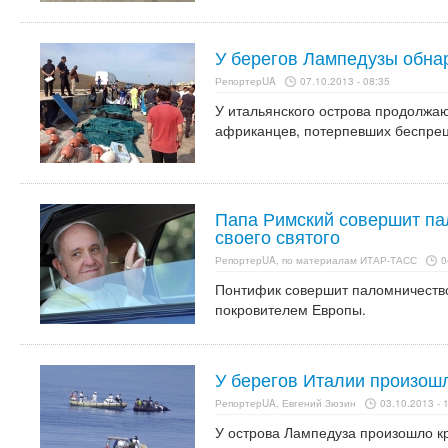
У берегов Лампедузы обна
РепортерUA
07.10.2013 - 08:35
У итальянского острова продолжаю
африканцев, потерпевших беспре
Папа Римский совершит па
своего святого
РепортерUA, по материалам ИТАР-ТАСС
0
Понтифик совершит паломничеств
покровителем Европы.
У берегов Италии произош
РепортерUA, Евгений Зюзин
03.10.2013 - 
У острова Лампедуза произошло к