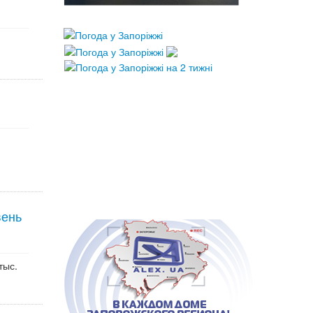
вень
тыс.