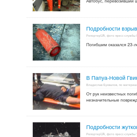
Автобус, перевозивший ш
Подробности взрыв
РепортерUA, фото пресс-службы 
Погибшим оказался 23-л
В Папуа-Новой Гви
Владислав Бухвалов, по матери
От рук неизвестных поги
незначительные повреж
Подробности жутко
РепортерUA, фото пресс-службы 