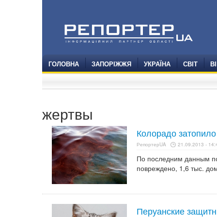
ГОЛОВНА
ЗАПОРІЖЖЯ
УКРАЇНА
СВІТ
В
жертвы
Колорадо затопило 
РепортерUA
21.09.2013 - 14:
По последним данным пол
повреждено, 1,6 тыс. до
Перуанские защитн