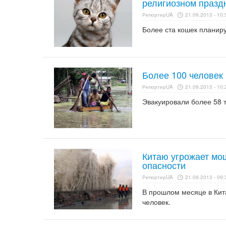
религиозном празд
РепортерUA
21.09.2013 - 10:
Более ста кошек планиру
Более 100 человек 
РепортерUA
21.09.2013 - 10:
Эвакуировали более 58 т
Китаю угрожает мо
опасности
РепортерUA
21.09.2013 - 09:
В прошлом месяце в Кита
человек.