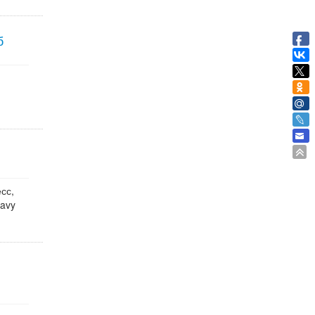
б
сс,
Navy