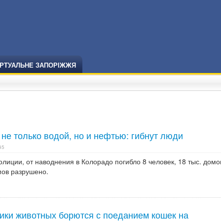
ІРТУАЛЬНЕ ЗАПОРІЖЖЯ
не только водой, но и нефтью: гибнут люди
45
иции, от наводнения в Колорадо погибло 8 человек, 18 тыс. домо
мов разрушено.
ики животных борются с поеданием кошек на