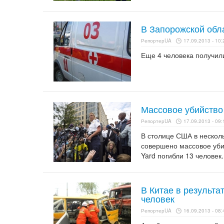
В Запорожской обл
РепортерUA
17.09.2013 - 10:
Еще 4 человека получил
Массовое убийств
РепортерUA
17.09.2013 - 09:
В столице США в несколь
совершено массовое уби
Yard погибли 13 человек.
В Китае в результа
человек
РепортерUA
16.09.2013 - 08: