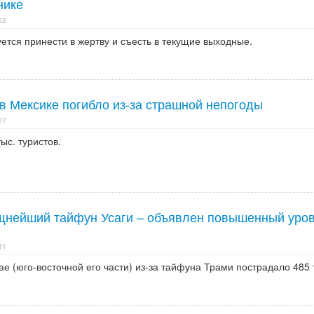
нике
52
ется принести в жертву и съесть в текущие выходные.
в Мексике погибло из-за страшной непогоды
27
ыс. туристов.
щнейший тайфун Усаги – объявлен повышенный уро
31
е (юго-восточной его части) из-за тайфуна Трами пострадало 485 