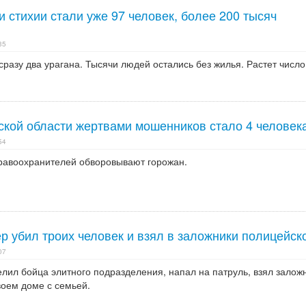
 стихии стали уже 97 человек, более 200 тысяч
35
разу два урагана. Тысячи людей остались без жилья. Растет число
жской области жертвами мошенников стало 4 человек
54
равоохранителей обворовывают горожан.
р убил троих человек и взял в заложники полицейск
07
елил бойца элитного подразделения, напал на патруль, взял залож
воем доме с семьей.