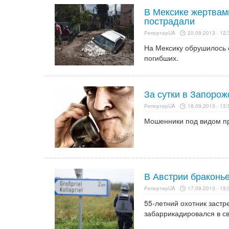
В Мексике жертвами
пострадали
РепортерUA
20.09.2013 - 12:
На Мексику обрушилось с
погибших.
За сутки в Запоро
РепортерUA
18.09.2013 - 13:
Мошенники под видом п
В Австрии браконье
РепортерUA
17.09.2013 - 15:
55-летний охотник застр
забаррикадировался в с