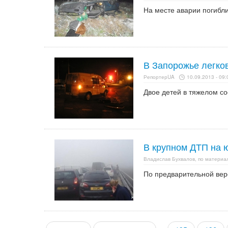
На месте аварии погибли
В Запорожье легков
РепортерUA
10.09.2013 - 09:
Двое детей в тяжелом со
В крупном ДТП на 
Владислав Бухвалов, по матери
По предварительной верс