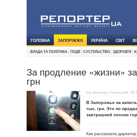
ГОЛОВНА
ЗАПОРІЖЖЯ
УКРАЇНА
СВІТ
В
ВЛАДА ТА ПОЛІТИКА
ПОДІЇ
СУСПІЛЬСТВО
ЗДОРОВ'Я
К
За продление «жизни» за
грн
Ева Миронова, РепортерUA
В Запорожье на капита
тыс. грн. Это по пред
завтрашней сессии гор
Как рассказала директо