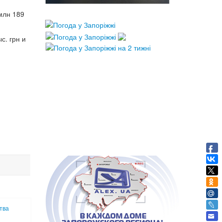
млн 189
. грн и
тва