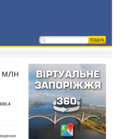
 млн
930,4
оведение