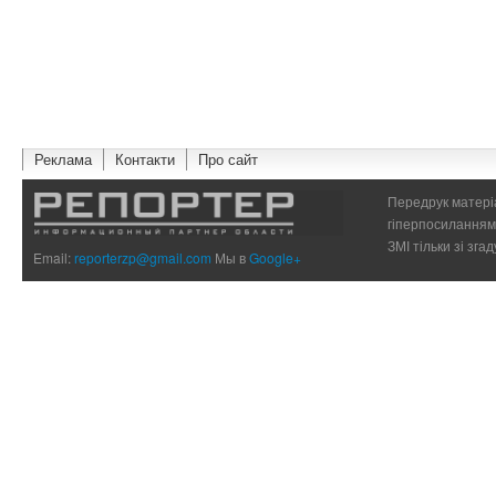
Реклама
Контакти
Про сайт
Передрук матеріа
гіперпосиланням 
ЗМІ тільки зі зг
Email:
reporterzp@gmail.com
Мы в
Google+