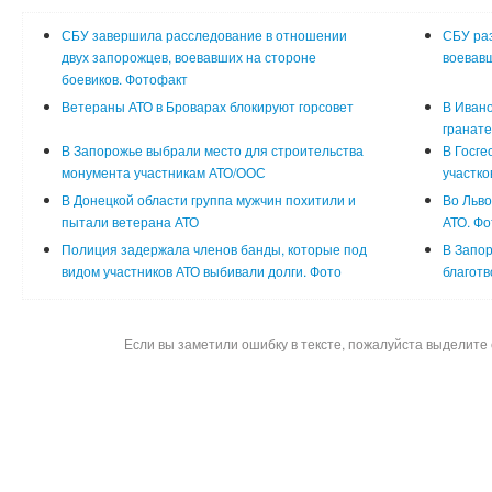
СБУ завершила расследование в отношении
СБУ раз
двух запорожцев, воевавших на стороне
воевавш
боевиков. Фотофакт
Ветераны АТО в Броварах блокируют горсовет
В Ивано
гранате
В Запорожье выбрали место для строительства
В Госге
монумента участникам АТО/ООС
участко
В Донецкой области группа мужчин похитили и
Во Льво
пытали ветерана АТО
АТО. Фо
Полиция задержала членов банды, которые под
В Запор
видом участников АТО выбивали долги. Фото
благот
Если вы заметили ошибку в тексте, пожалуйста выделите 