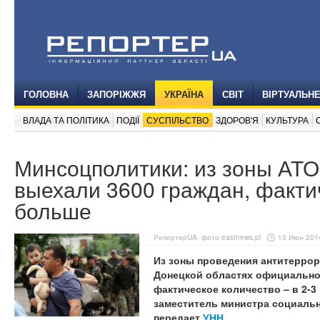
ГОЛОВНА
ЗАПОРІЖЖЯ
УКРАЇНА
СВІТ
ВІРТУАЛЬН
ВЛАДА ТА ПОЛІТИКА
ПОДІЇ
СУСПІЛЬСТВО
ЗДОРОВ'Я
КУЛЬТУРА
Минсоцполитики: из зоны АТ
выехали 3600 граждан, фактич
больше
РепортерUA, фото eastnews.pl
13 Июн 2014
Из зоны проведения антитеррор
Донецкой областях официально 
фактическое количество – в 2-
заместитель министра социальн
передает
УНН
.