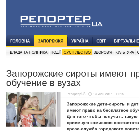
ГОЛОВНА
ЗАПОРІЖЖЯ
УКРАЇНА
СВІТ
ВІРТУАЛЬН
ВЛАДА ТА ПОЛІТИКА
ПОДІЇ
СУСПІЛЬСТВО
ЗДОРОВ'Я
КУЛЬТУРА
Запорожские сироты имеют пр
обучение в вузах
РепортерUA
13 Июн 2014 - 11:45
Запорожские дети-сироты и дет
имеют право на бесплатное обу
Для того чтобы получить такую
приемную комиссию соответств
пресс-служба городского совета