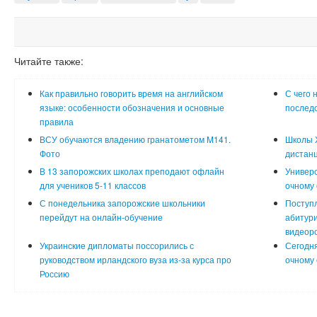
Читайте также:
Как правильно говорить время на английском
С чего 
языке: особенности обозначения и основные
последо
правила
ВСУ обучаются владению гранатометом M141.
Школы Х
Фото
дистан
В 13 запорожских школах преподают офлайн
Универс
для учеников 5-11 классов
очному
С понедельника запорожские школьники
Поступл
перейдут на онлайн-обучение
абитур
видеор
Украинские дипломаты поссорились с
Сегодня
руководством ирландского вуза из-за курса про
очному
Россию