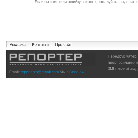
Если вы заметили ошибку в тексте, пожалуйста выделите 
Реклама
Контакти
Про сайт
Передрук матеріа
гіперпосиланням 
ЗМІ тільки зі зг
Email:
reporterzp@gmail.com
Мы в
Google+