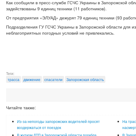
Как сообщили в пресс-службе ГСЧС Украины в Запорожской обла
задействованы 9 единиц техники (11 работников).
От предприятия «ЭЛУАД» дежурят 79 единиц техники (93 работн
Подразделения ГУ ГСЧС Украины в Запорожской области для из
неблагоприятных погодных условий не привлекались.
Теги:
трасса
движение
спасатели
Запорожская область
Читайте также:
Из-за непогоды запорожских водителей просят
На тра
воздержаться от поездок
насмерт
В жутком ДТП в Запорожской области погибла
В Запор