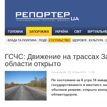
ГОЛОВНА
ЗАПОРІЖЖЯ
УКРАЇНА
СВІТ
ВІРТУАЛЬН
ВЛАДА ТА ПОЛІТИКА
ПОДІЇ
СУСПІЛЬСТВО
ЗДОРОВ'Я
КУЛЬТУРА
ГСЧС: Движение на трассах 
области открыто
РепортерUA
16 Янв 2016 - 11:20
По состоянию на 6 утра 16 янва
государственного и местного з
обычном режиме, открыто контр
облавтодором.