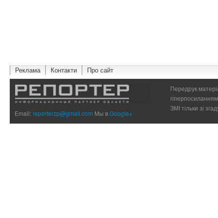
Реклама
Контакти
Про сайт
Передрук матеріа
гіперпосиланням 
ЗМІ тільки зі зг
Email:
reporterzp@gmail.com
Мы в
Google+