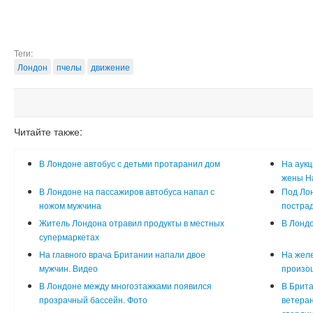
Теги:
Лондон
пчелы
движение
Читайте также:
В Лондоне автобус с детьми протаранил дом
На аукц
жены Н
В Лондоне на пассажиров автобуса напал с
Под Лон
ножом мужчина
постра
Житель Лондона отравил продукты в местных
В Лондо
супермаркетах
На главного врача Британии напали двое
На жел
мужчин. Видео
произо
В Лондоне между многоэтажками появился
В Брита
прозрачный бассейн. Фото
ветеран