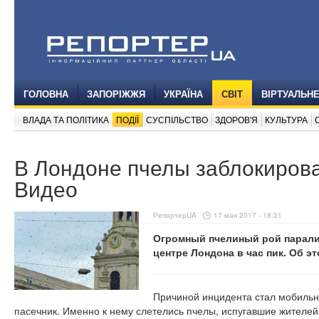
ГОЛОВНА
ЗАПОРІЖЖЯ
УКРАЇНА
СВІТ
ВІРТУАЛЬН
ВЛАДА ТА ПОЛІТИКА
ПОДІЇ
СУСПІЛЬСТВО
ЗДОРОВ'Я
КУЛЬТУРА
В Лондоне пчелы заблокиров
Видео
РепортерUA
17 мая 2017 - 18:31
Огромный пчелиный рой парали
центре Лондона в час пик. Об 
Причиной инцидента стал мобильн
пасечник. Именно к нему слетелись пчелы, испугавшие жителей