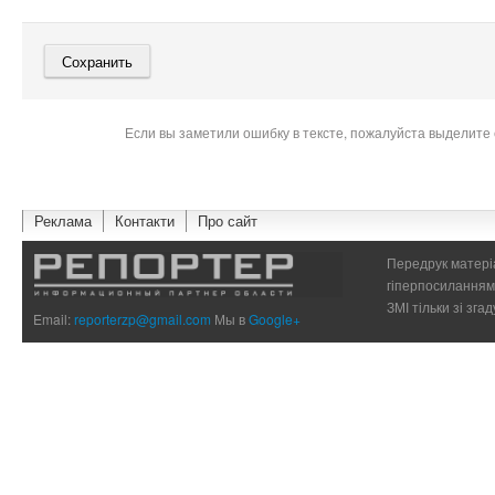
Если вы заметили ошибку в тексте, пожалуйста выделите 
Реклама
Контакти
Про сайт
Передрук матеріа
гіперпосиланням 
ЗМІ тільки зі зг
Email:
reporterzp@gmail.com
Мы в
Google+