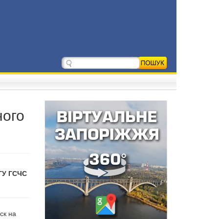
ного
ГУ ГСЧС
ск на