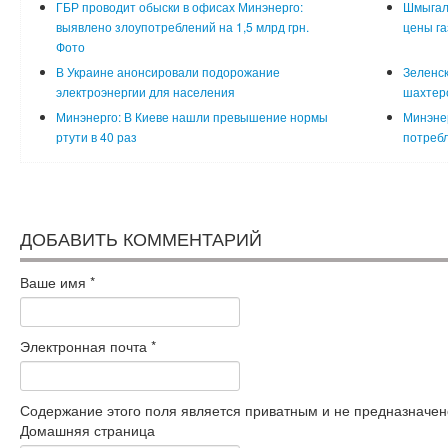
ГБР проводит обыски в офисах Минэнерго:
Шмыгаль
выявлено злоупотреблений на 1,5 млрд грн.
цены га
Фото
В Украине анонсировали подорожание
Зеленск
электроэнергии для населения
шахтеро
Минэнерго: В Киеве нашли превышение нормы
Минэне
ртути в 40 раз
потребл
ДОБАВИТЬ КОММЕНТАРИЙ
Ваше имя
*
Электронная почта
*
Содержание этого поля является приватным и не предназначено
Домашняя страница