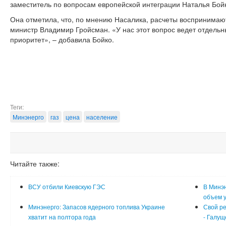
заместитель по вопросам европейской интеграции Наталья Бой
Она отметила, что, по мнению Насалика, расчеты воспринимаю
министр Владимир Гройсман. «У нас этот вопрос ведет отдельн
приоритет», – добавила Бойко.
Теги:
Минэнерго
газ
цена
население
Читайте также:
ВСУ отбили Киевскую ГЭС
В Минэ
объем у
Минэнерго: Запасов ядерного топлива Украине
Свой ре
хватит на полтора года
- Галущ