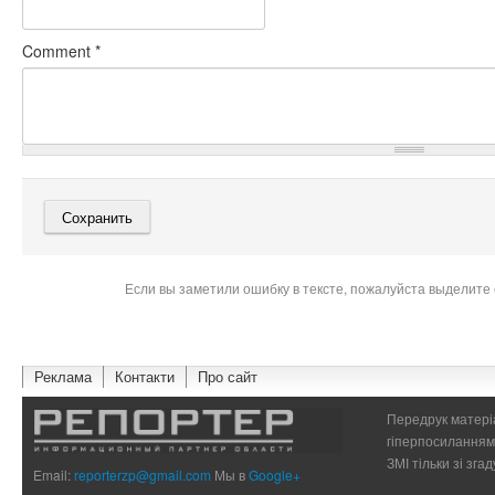
Comment
*
Если вы заметили ошибку в тексте, пожалуйста выделите 
Реклама
Контакти
Про сайт
Передрук матеріа
гіперпосиланням 
ЗМІ тільки зі зг
Email:
reporterzp@gmail.com
Мы в
Google+