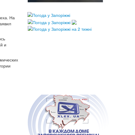
еха. На
заявил
ось
й и
имических
тории