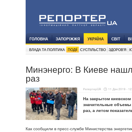
ГОЛОВНА
ЗАПОРІЖЖЯ
УКРАЇНА
СВІТ
В
ВЛАДА ТА ПОЛІТИКА
ПОДІЇ
СУСПІЛЬСТВО
ЗДОРОВ'Я
К
Минэнерго: В Киеве наш
раз
РепортерUA
11 Дек 2019 - 12
На закрытом киевском
значительные объемы р
раз, а летом показател
Как сообщили в пресс-службе Министерства энергети