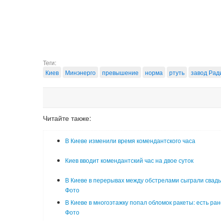
Теги:
Киев
Минэнерго
превышение
норма
ртуть
завод Рад
Читайте также:
В Киеве изменили время комендантского часа
Киев вводит комендантский час на двое суток
В Киеве в перерывах между обстрелами сыграли свадь
Фото
В Киеве в многоэтажку попал обломок ракеты: есть ра
Фото