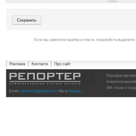
Если вы заметили ошибку в тексте, пожалуйста выделите 
Реклама
Контакти
Про сайт
Передрук матеріа
гіперпосиланням 
ЗМІ тільки зі зг
Email:
reporterzp@gmail.com
Мы в
Google+