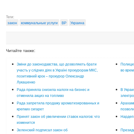
Теги:
закон
коммунальные услуги
ВР
Украина
Читайте также:
Зміни до законодавства, що дозволяють брати
Полици
участь у слідчих діях в Україні прокурорам МКС,
во врем
позитивний крок – прокурор Олександр
Лукашенко
Рада приняла снизила налоги на бизнес и
В Украи
отменила акциз на топливо
электро
Рада запретила продажу ароматизированных и
Арахами
крепких сигарет
позволи
Принят закон об увеличении ставок налогов: что
Нардеп
изменится
Зеленский подписал закон об
Президе