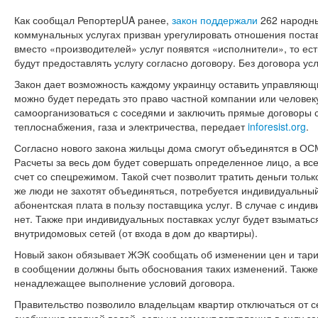
Как сообщал РепортерUA ранее,
закон поддержали
262 народны
коммунальных услугах призван урегулировать отношения постав
вместо «производителей» услуг появятся «исполнители», то ест
будут предоставлять услугу согласно договору. Без договора усл
Закон дает возможность каждому украинцу оставить управляющ
можно будет передать это право частной компании или человек
самоорганизоваться с соседями и заключить прямые договоры 
теплоснабжения, газа и электричества, передает
inforesist.org
.
Согласно нового закона жильцы дома смогут объединятся в ОС
Расчеты за весь дом будет совершать определенное лицо, а все
счет со спецрежимом. Такой счет позволит тратить деньги тольк
же люди не захотят объединяться, потребуется индивидуальный
абонентская плата в пользу поставщика услуг. В случае с инд
нет. Также при индивидуальных поставках услуг будет взыматьс
внутридомовых сетей (от входа в дом до квартиры).
Новый закон обязывает ЖЭК сообщать об изменении цен и тари
в сообщении должны быть обоснования таких изменений. Также
ненадлежащее выполнение условий договора.
Правительство позволило владельцам квартир отключаться от с