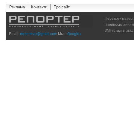
Реклама
Контакти
Про сайт
Передрук матеріа
гіперпосиланням 
ЗМІ тільки зі зг
Email:
reporterzp@gmail.com
Мы в
Google+