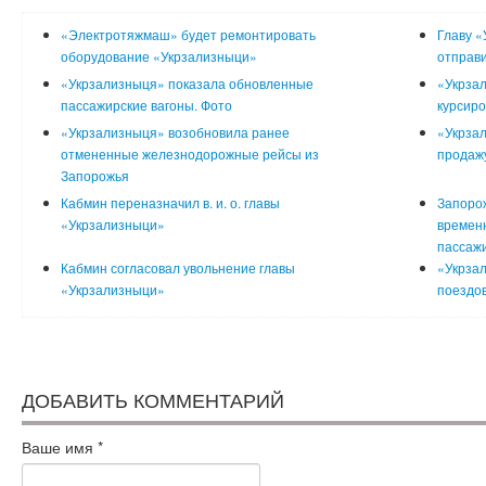
«Электротяжмаш» будет ремонтировать
Главу 
оборудование «Укрзализныци»
отправи
«Укрзализныця» показала обновленные
«Укрзал
пассажирские вагоны. Фото
курсиро
«Укрзализныця» возобновила ранее
«Укрза
отмененные железнодорожные рейсы из
продаж
Запорожья
Кабмин переназначил в. и. о. главы
Запорож
«Укрзализныци»
времен
пассаж
Кабмин согласовал увольнение главы
«Укрза
«Укрзализныци»
поездов
ДОБАВИТЬ КОММЕНТАРИЙ
Ваше имя
*