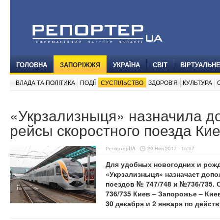
ГОЛОВНА
ЗАПОРІЖЖЯ
УКРАЇНА
СВІТ
ВІРТУАЛЬН
ВЛАДА ТА ПОЛІТИКА
ПОДІЇ
СУСПІЛЬСТВО
ЗДОРОВ'Я
КУЛЬТУРА
«Укрзализныця» назначила д
рейсы скоростного поезда Ки
РепортерUA
29 Ноя 2017 - 15:07
Для удобных новогодних и рож
«Укрзализныця» назначает доп
поездов № 747/748 и №736/735.
736/735 Киев – Запорожье – Ки
30 декабря и 2 января по дейс