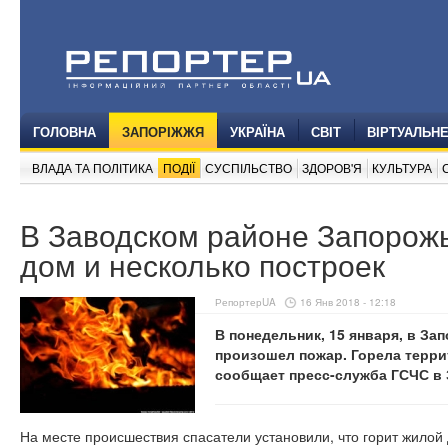
ГОЛОВНА
ЗАПОРІЖЖЯ
УКРАЇНА
СВІТ
ВІРТУАЛЬН
ВЛАДА ТА ПОЛІТИКА
ПОДІЇ
СУСПІЛЬСТВО
ЗДОРОВ'Я
КУЛЬТУРА
В Заводском районе Запорожь
дом и несколько построек
РепортерUA
16 Янв 2018 - 12:18
В понедельник, 15 января, в За
произошел пожар. Горела терри
сообщает пресс-служба ГСЧС в 
На месте происшествия спасатели установили, что горит жилой