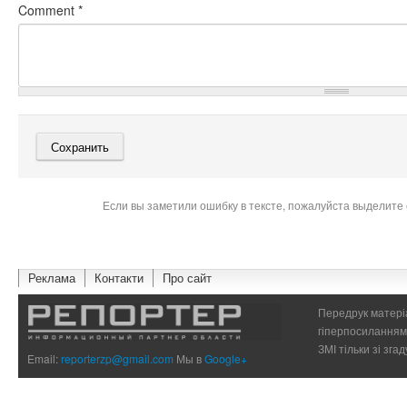
Comment
*
Если вы заметили ошибку в тексте, пожалуйста выделите 
Реклама
Контакти
Про сайт
Передрук матеріа
гіперпосиланням 
ЗМІ тільки зі зг
Email:
reporterzp@gmail.com
Мы в
Google+