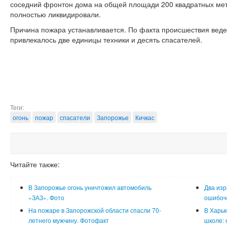
соседний фронтон дома на общей площади 200 квадратных мет
полностью ликвидировали.
Причина пожара устанавливается. По факта происшествия веде
привлекалось две единицы техники и десять спасателей.
Теги:
огонь
пожар
спасатели
Запорожье
Кичкас
Читайте также:
В Запорожье огонь уничтожил автомобиль
Два изр
«ЗАЗ». Фото
ошибочн
На пожаре в Запорожской области спасли 70-
В Харьк
летнего мужчину. Фотофакт
школе: 