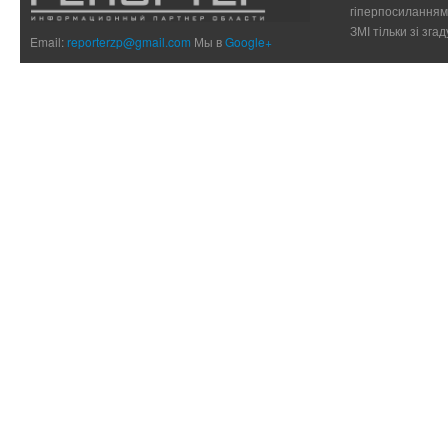
гіперпосиланням 
ЗМІ тільки зі зг
Email:
reporterzp@gmail.com
Мы в
Google+