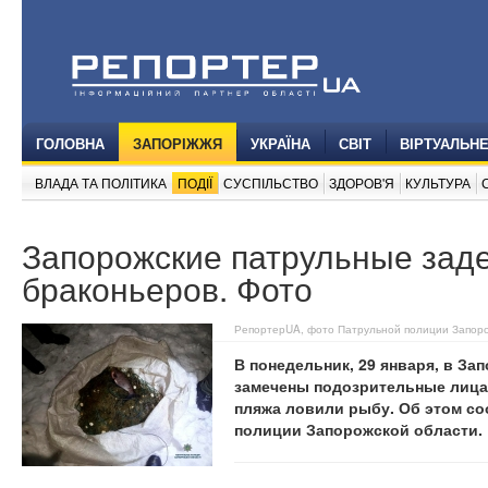
ГОЛОВНА
ЗАПОРІЖЖЯ
УКРАЇНА
СВІТ
ВІРТУАЛЬН
ВЛАДА ТА ПОЛІТИКА
ПОДІЇ
СУСПІЛЬСТВО
ЗДОРОВ'Я
КУЛЬТУРА
Запорожские патрульные зад
браконьеров. Фото
РепортерUA, фото Патрульной полиции Запор
В понедельник, 29 января, в За
замечены подозрительные лица
пляжа ловили рыбу. Об этом со
полиции Запорожской области.