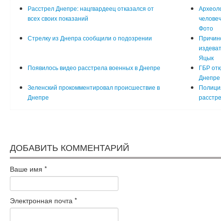
Расстрел Днепре: нацгвардеец отказался от
Археол
всех своих показаний
человеч
Фото
Стрелку из Днепра сообщили о подозрении
Причино
издеват
Яцык
Появилось видео расстрела военных в Днепре
ГБР отк
Днепре
Зеленский прокомментировал происшествие в
Полици
Днепре
расстре
ДОБАВИТЬ КОММЕНТАРИЙ
Ваше имя
*
Электронная почта
*