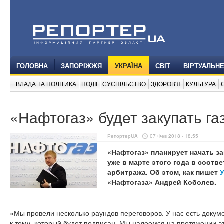
ГОЛОВНА
ЗАПОРІЖЖЯ
УКРАЇНА
СВІТ
ВІРТУАЛЬН
ВЛАДА ТА ПОЛІТИКА
ПОДІЇ
СУСПІЛЬСТВО
ЗДОРОВ'Я
КУЛЬТУРА
«Нафтогаз» будет закупать га
РепортерUA
07 Фев 2018 - 18:55
«Нафтогаз» планирует начать за
уже в марте этого года в соотв
арбитража. Об этом, как пишет
«Нафтогаза» Андрей Коболев.
«Мы провели несколько раундов переговоров. У нас есть докуме
к тому, который будет подписан. Мы надеемся на протяжении 