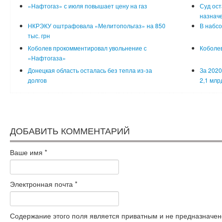
«Нафтогаз» с июля повышает цену на газ
Суд ост
назначе
НКРЭКУ оштрафовала «Мелитопольгаз» на 850
В набс
тыс. грн
Коболев прокомментировал увольнение с
Коболев
«Нафтогаза»
Донецкая область осталась без тепла из-за
За 2020
долгов
2,1 млр
ДОБАВИТЬ КОММЕНТАРИЙ
Ваше имя
*
Электронная почта
*
Содержание этого поля является приватным и не предназначено