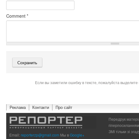
Comment
*
Если вы заметили ошибку в тексте, пожалуйста выделите 
Реклама
Контакти
Про сайт
Передрук матеріа
гіперпосиланням 
ЗМІ тільки зі зг
Email:
reporterzp@gmail.com
Мы в
Google+