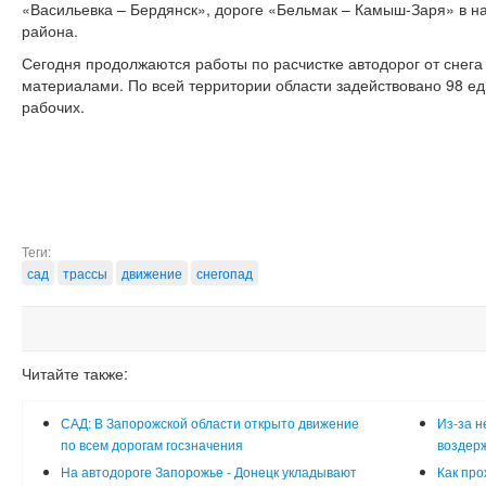
«Васильевка – Бердянск», дороге «Бельмак – Камыш-Заря» в н
района.
Сегодня продолжаются работы по расчистке автодорог от снега
материалами. По всей территории области задействовано 98 е
рабочих.
Теги:
сад
трассы
движение
снегопад
Читайте также:
САД: В Запорожской области открыто движение
Из-за н
по всем дорогам госзначения
воздерж
На автодороге Запорожье - Донецк укладывают
Как про