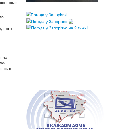
ако после
то
еднего
ание
по-
лишь в