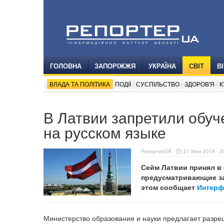
ГОЛОВНА
ЗАПОРІЖЖЯ
УКРАЇНА
СВІТ
В
ВЛАДА ТА ПОЛІТИКА
ПОДІЇ
СУСПІЛЬСТВО
ЗДОРОВ'Я
К
В Латвии запретили обуч
на русском языке
РепортерUA
21 Июн 2018 - 2
Сейм Латвии принял в 
предусматривающие зап
этом сообщает
Интерф
Министерство образования и науки предлагает разре