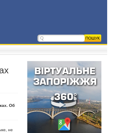
ах
жах. Об
ке, не