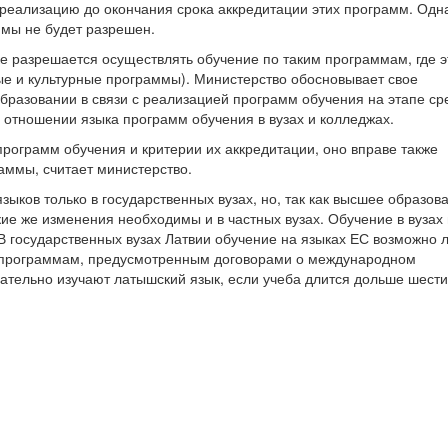
 реализацию до окончания срока аккредитации этих программ. Одн
ммы не будет разрешен.
е разрешается осуществлять обучение по таким программам, где э
е и культурные программы). Министерство обосновывает свое
 образовании в связи с реализацией программ обучения на этапе ср
 отношении языка программ обучения в вузах и колледжах.
программ обучения и критерии их аккредитации, оно вправе также
раммы, считает министерство.
языков только в государственных вузах, но, так как высшее образов
ие же изменения необходимы и в частных вузах. Обучение в вузах 
В государственных вузах Латвии обучение на языках ЕС возможно 
по программам, предусмотренным договорами о международном
зательно изучают латышский язык, если учеба длится дольше шести