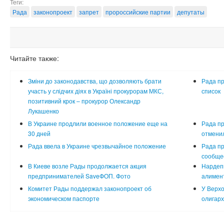
Теги:
Рада
законопроект
запрет
пророссийские партии
депутаты
Читайте также:
Зміни до законодавства, що дозволяють брати
Рада пр
участь у слідчих діях в Україні прокурорам МКС,
список
позитивний крок – прокурор Олександр
Лукашенко
В Украине продлили военное положение еще на
Рада пр
30 дней
отменил
Рада ввела в Украине чрезвычайное положение
Рада п
сообще
В Киеве возле Рады продолжается акция
Нардеп
предпринимателей SaveФОП. Фото
алимент
Комитет Рады поддержал законопроект об
У Верхо
экономическом паспорте
олигарх