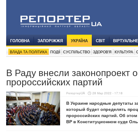
ГОЛОВНА
ЗАПОРІЖЖЯ
УКРАЇНА
СВІТ
ВІРТУАЛЬН
ВЛАДА ТА ПОЛІТИКА
ПОДІЇ
СУСПІЛЬСТВО
ЗДОРОВ'Я
КУЛЬТУРА
В Раду внесли законопроект о
пророссийских партий
РепортерUA
28 Мар 2022 - 17:18
В Украине народные депутаты з
который будет определять проц
пророссийских партий.
Об этом
ВР в Конституционном суде Оль