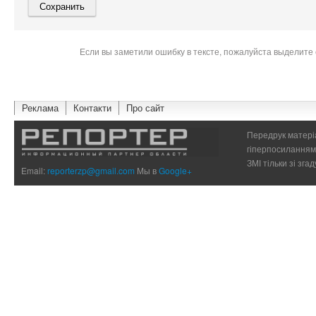
Если вы заметили ошибку в тексте, пожалуйста выделите 
Реклама
Контакти
Про сайт
Передрук матеріа
гіперпосиланням 
ЗМІ тільки зі зг
Email:
reporterzp@gmail.com
Мы в
Google+