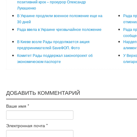
позитивний крок – прокурор Олександр
Лукашенко
В Украине продлили военное положение еще на
Рада пр
30 дней
отменил
Рада ввела в Украине чрезвычайное положение
Рада п
сообще
В Киеве возле Рады продолжается акция
Нардеп
предпринимателей SaveФОП. Фото
алимент
Комитет Рады поддержал законопроект об
У Верхо
экономическом паспорте
олигарх
ДОБАВИТЬ КОММЕНТАРИЙ
Ваше имя
*
Электронная почта
*