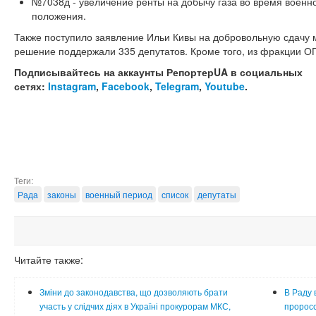
№7038д - увеличение ренты на добычу газа во время военн
положения.
Также поступило заявление Ильи Кивы на добровольную сдачу 
решение поддержали 335 депутатов. Кроме того, из фракции 
Подписывайтесь на аккаунты РепортерUA в социальных
сетях:
Instagram
,
Facebook
,
Telegram
,
Youtube
.
Теги:
Рада
законы
военный период
список
депутаты
Читайте также:
Зміни до законодавства, що дозволяють брати
В Раду 
участь у слідчих діях в Україні прокурорам МКС,
проросс