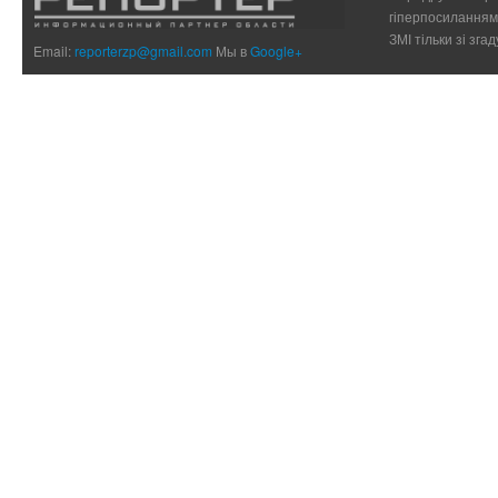
гіперпосиланням 
ЗМІ тільки зі зг
Email:
reporterzp@gmail.com
Мы в
Google+