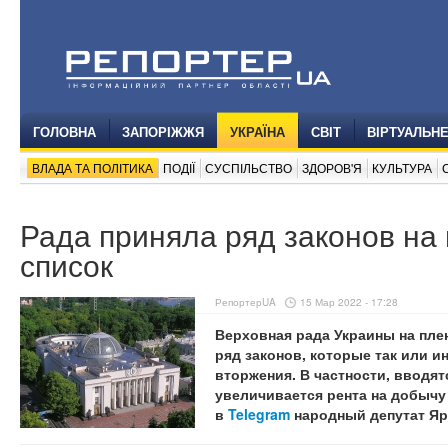
ГОЛОВНА
ЗАПОРІЖЖЯ
УКРАЇНА
СВІТ
ВІРТУАЛЬН
ВЛАДА ТА ПОЛІТИКА
ПОДІЇ
СУСПІЛЬСТВО
ЗДОРОВ'Я
КУЛЬТУРА
Рада приняла ряд законов на
список
РепортерUA
15 Мар 2022 - 17:28
Верховная рада Украины на пле
ряд законов, которые так или и
вторжения. В частности, вводя
увеличивается рента на добычу 
в
Telegram
народный депутат Яр