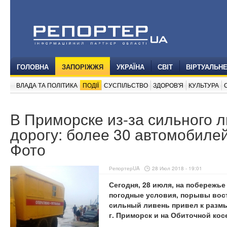
ГОЛОВНА
ЗАПОРІЖЖЯ
УКРАЇНА
СВІТ
ВІРТУАЛЬН
ВЛАДА ТА ПОЛІТИКА
ПОДІЇ
СУСПІЛЬСТВО
ЗДОРОВ'Я
КУЛЬТУРА
В Приморске из-за сильного 
дорогу: более 30 автомобилей
Фото
РепортерUA
28 Июл 2018 - 19:01
Сегодня, 28 июля, на побережь
погодные условия, порывы восто
сильный ливень привел к разм
г. Приморск и на Обиточной кос