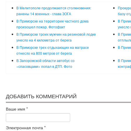
В Мелитополе продолжаются столкновения:
Прокура
ранены 14 военных - глава ЗОГА
базу от
В Приморске на территории частного дома
В Примо
произошел пожар. Фотофакт
унесло 
В Приморске троих мужчин на резиновой лодке
В Примо
унесло на 4 километра от берега
отплыли
В Приморске трех отдыхающих на матрасе
В Примо
отнесло на 800 метров от берега
В Запорожской области автобус со
В Примо
«спасовцами» попал в ДТП. Фото
контраф
ДОБАВИТЬ КОММЕНТАРИЙ
Ваше имя
*
Электронная почта
*