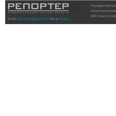
Передрук матеріа
гіперпосиланням 
ЗМІ тільки зі зг
Email:
reporterzp@gmail.com
Мы в
Google+