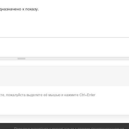
назначено к показу.
сте, пожалуйста выделите её мышью и нажмите Ctrl+Enter
Передрук матеріалів у мережі тільки з прямим гіперпосиланням на