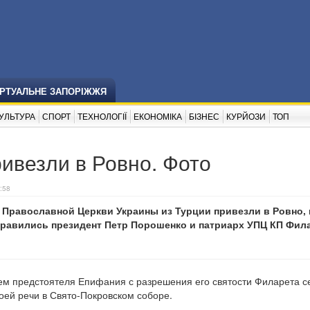
ІРТУАЛЬНЕ ЗАПОРІЖЖЯ
УЛЬТУРА
СПОРТ
ТЕХНОЛОГІЇ
ЕКОНОМІКА
БІЗНЕС
КУРЙОЗИ
ТОП
ивезли в Ровно. Фото
:58
 Православной Церкви Украины из Турции привезли в Ровно, 
тправились президент Петр Порошенко и патриарх УПЦ КП Фил
ем предстоятеля Епифания с разрешения его святости Филарета с
воей речи в Свято-Покровском соборе.