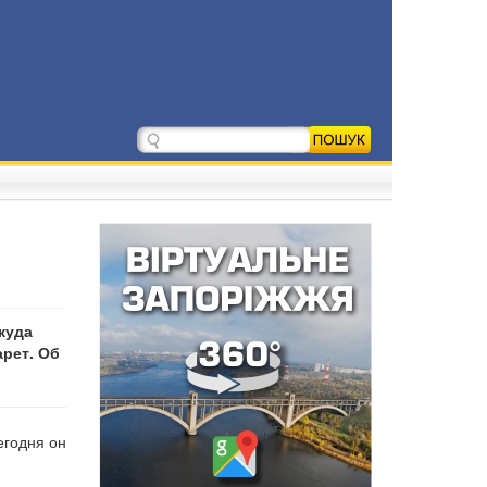
куда
арет. Об
егодня он