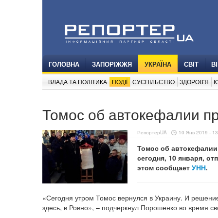
ГОЛОВНА
ЗАПОРІЖЖЯ
УКРАЇНА
СВІТ
В
ВЛАДА ТА ПОЛІТИКА
ПОДІЇ
СУСПІЛЬСТВО
ЗДОРОВ'Я
К
Томос об автокефалии пр
РепортерUA
10 Янв 2019 - 13
Томос об автокефалии
сегодня, 10 января, о
этом сообщает
УНН
.
«Сегодня утром Томос вернулся в Украину. И решени
здесь, в Ровно», – подчеркнул Порошенко во время с