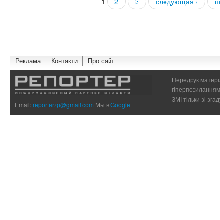
1
2
3
следующая ›
п
Страницы
Реклама
Контакти
Про сайт
Передрук матеріа
гіперпосиланням 
ЗМІ тільки зі зг
Email:
reporterzp@gmail.com
Мы в
Google+