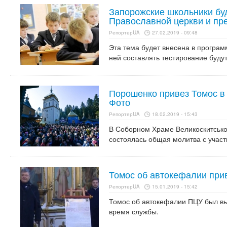
Запорожские школьники буд
Православной церкви и пр
РепортерUA
27.02.2019 - 09:48
Эта тема будет внесена в програм
ней составлять тестирование будут
Порошенко привез Томос в
Фото
РепортерUA
18.02.2019 - 15:43
В Соборном Храме Великоскитсько
состоялась общая молитва с учас
Томос об автокефалии при
РепортерUA
15.01.2019 - 15:42
Томос об автокефалии ПЦУ был вы
время службы.