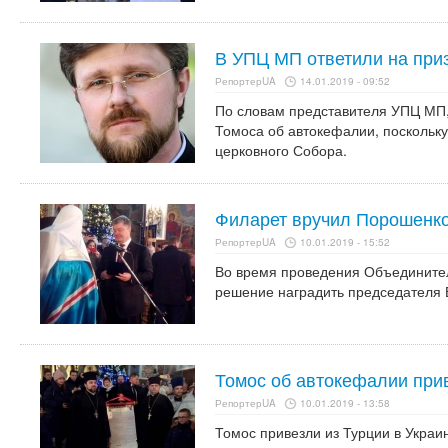
В УПЦ МП ответили на при
РепортерUA
14.01.2019 - 09:52
По словам представителя УПЦ МП,
Томоса об автокефалии, поскольку
церковного Собора.
Филарет вручил Порошенко
РепортерUA
10.01.2019 - 15:52
Во время проведения Объединител
решение наградить председателя 
Томос об автокефалии прив
РепортерUA
10.01.2019 - 13:58
Томос привезли из Турции в Украин