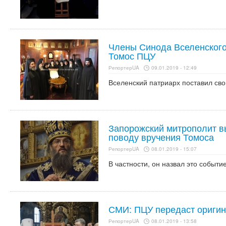
Члены Синода Вселенского
Томос ПЦУ
РепортерUA
09.01.2019 - 12:49
Вселенский патриарх поставил сво
Запорожский митрополит в
поводу вручения Томоса
РепортерUA
08.01.2019 - 15:07
В частности, он назвал это событи
СМИ: ПЦУ передаст оригин
РепортерUA
08.01.2019 - 13:58