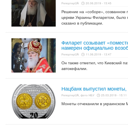
РепортерUA
20.06.2019 - 15:45
Решение на «соборе», созванном
церкви Украины Филаретом, было п
сказано в публикации.
Филарет созывает «поместн
намерен официально возоб
РепортерUA
11.06.2019 - 13:47
Он также отметил, что Киевский п
автокефалии.
Нацбанк выпустил монеты,
РепортерUA, фото НБУ
25.03.2019 - 15:11
Монеты отчеканили в украинском 