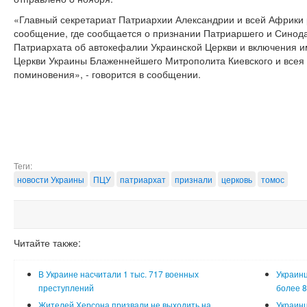
«Главный секретариат Патриархии Александрии и всей Африки
сообщение, где сообщается о признании Патриаршего и Синод
Патриархата об автокефалии Украинской Церкви и включения 
Церкви Украины Блаженнейшего Митрополита Киевского и всея
поминовения», - говорится в сообщении.
Теги:
новости Украины
ПЦУ
патриархат
признали
церковь
томос
Читайте также:
В Украине насчитали 1 тыс. 717 военных
Украинц
преступлений
более 8
Жителей Херсона призвали не выходить на
Украинц