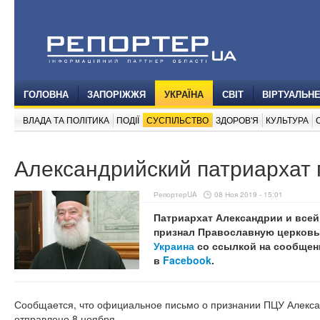
ГОЛОВНА
ЗАПОРІЖЖЯ
УКРАЇНА
СВІТ
ВІРТУАЛЬН
ВЛАДА ТА ПОЛІТИКА
ПОДІЇ
СУСПІЛЬСТВО
ЗДОРОВ'Я
КУЛЬТУРА
Александрийский патриархат
РепортерUA
08 Ноя 2019 - 15:01
Патриархат Александрии и все
признал Православную церковь
Украина
со ссылкой на сообщен
в
Facebook
.
Сообщается, что официальное письмо о признании ПЦУ Алекс
отправлено 8 ноября.