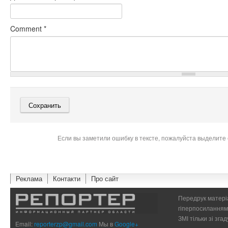
Comment
*
Если вы заметили ошибку в тексте, пожалуйста выделите 
Реклама
Контакти
Про сайт
Передрук матеріа
гіперпосиланням 
ЗМІ тільки зі зг
Email:
reporterzp@gmail.com
Мы в
Google+