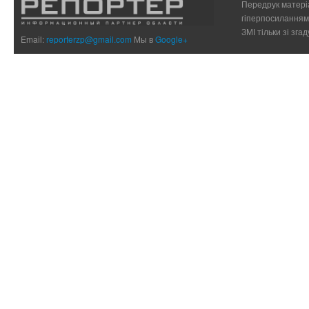
Передрук матеріа
гіперпосиланням 
ЗМІ тільки зі зг
Email:
reporterzp@gmail.com
Мы в
Google+