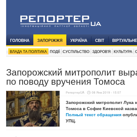
ГОЛОВНА
ЗАПОРІЖЖЯ
УКРАЇНА
СВІТ
ВІРТУАЛЬН
ВЛАДА ТА ПОЛІТИКА
ПОДІЇ
СУСПІЛЬСТВО
ЗДОРОВ'Я
КУЛЬТУРА
Запорожский митрополит выр
по поводу вручения Томоса
РепортерUA
08 Янв 2019 - 15:07
Запорожский митрополит Лука н
Томоса в Софие Киевской назва
Полный текст обращения
опубли
УПЦ.