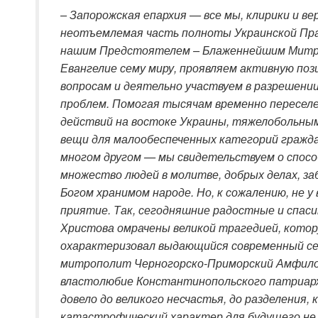
– Запорожская епархия — все мы, клирики и ве
неотъемлемая часть полноты Украинской Прав
нашим Предстоятелем – Блаженнейшим Митр
Евангелие сему миру, проявляем активную по
вопросам и деятельно участвуем в разрешени
проблем. Помогая тысячам временно пересел
действий на востоке Украины, тяжелобольным
вещи для малообеспеченных категорий гражда
многом другом — мы свидетельствуем о спос
множество людей в молитве, добрых делах, за
Богом хранимом народе. Но, к сожалению, не у
приятие. Так, сегодняшние радостные и спас
Христова омрачены великой трагедией, котор
охарактеризовал выдающийся современный сер
митрополит Черногорско-Приморский Амфилохи
властолюбие Константинопольского патриар
довело до великого несчастья, до разделения,
катастрофический характер для будущего не 