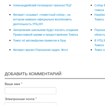
Александрийский патриархат признал ПЦУ
Собор Ф
томоса
Филарет созывает «поместный собор», на
Нацбан
котором намерен официально возобновить
Томосу.
деятельность УПЦ КП
Запорожские школьники будут изучать создание
Порошен
Православной церкви и предоставление Томоса
область
Томос об автокефалии привезли в Луцк
В УПЦ 
Томосе
Филарет вручил Порошенко орден. Фото
Томос о
ДОБАВИТЬ КОММЕНТАРИЙ
Ваше имя
*
Электронная почта
*