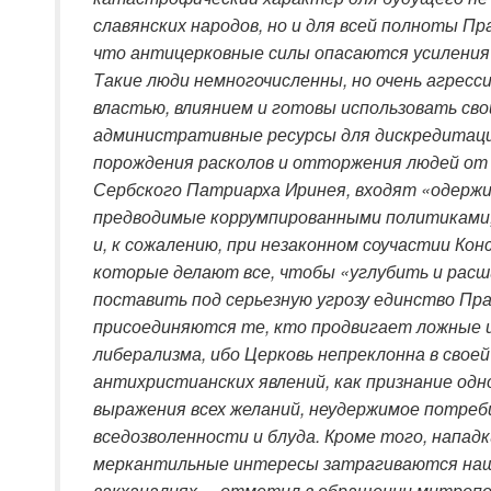
славянских народов, но и для всей полноты Пр
что антицерковные силы опасаются усиления 
Такие люди немногочисленны, но очень агресс
властью, влиянием и готовы использовать св
административные ресурсы для дискредитаци
порождения расколов и отторжения людей от х
Сербского Патриарха Иринея, входят «одерж
предводимые коррумпированными политиками,
и, к сожалению, при незаконном соучастии Ко
которые делают все, чтобы «углубить и рас
поставить под серьезную угрозу единство Пра
присоединяются те, кто продвигает ложные 
либерализма, ибо Церковь непреклонна в свое
антихристианских явлений, как признание одн
выражения всех желаний, неудержимое потреб
вседозволенности и блуда. Кроме того, нападк
меркантильные интересы затрагиваются наш
вакханалиях, – отметил в обращении митропо