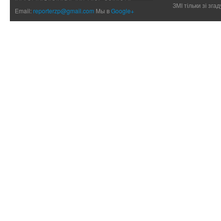
ЗМІ тільки зі зг
Email:
reporterzp@gmail.com
Мы в
Google+