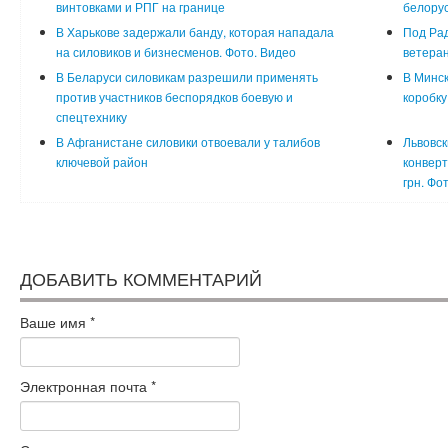
винтовками и РПГ на границе
белорус
В Харькове задержали банду, которая нападала
Под Ра
на силовиков и бизнесменов. Фото. Видео
ветеран
В Беларуси силовикам разрешили применять
В Минск
против участников беспорядков боевую и
коробку
спецтехнику
В Афганистане силовики отвоевали у талибов
Львовск
ключевой район
конверт
грн. Фо
ДОБАВИТЬ КОММЕНТАРИЙ
Ваше имя
*
Электронная почта
*