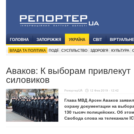
ГОЛОВНА
ЗАПОРІЖЖЯ
УКРАЇНА
СВІТ
ВІРТУАЛЬН
ВЛАДА ТА ПОЛІТИКА
ПОДІЇ
СУСПІЛЬСТВО
ЗДОРОВ'Я
КУЛЬТУРА
Аваков: К выборам привлекут
силовиков
РепортерUA
12 Фев 2019 - 12:42
Глава МВД Арсен Аваков заявил
охрану документации на выбора
130 тысяч полицейских. Об это
Свобода слова на телеканале IC