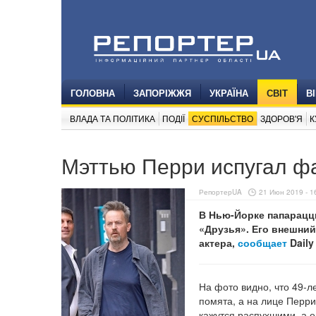
ГОЛОВНА
ЗАПОРІЖЖЯ
УКРАЇНА
СВІТ
В
ВЛАДА ТА ПОЛІТИКА
ПОДІЇ
СУСПІЛЬСТВО
ЗДОРОВ'Я
К
Мэттью Перри испугал ф
РепортерUA
21 Июн 2019 - 1
В Нью-Йорке папарацци
«Друзья». Его внешни
актера,
сообщает
Daily 
На фото видно, что 49-л
помята, а на лице Перри
кажутся распухшими, а 