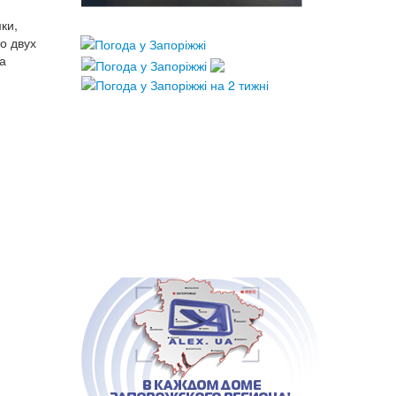
ки,
о двух
за