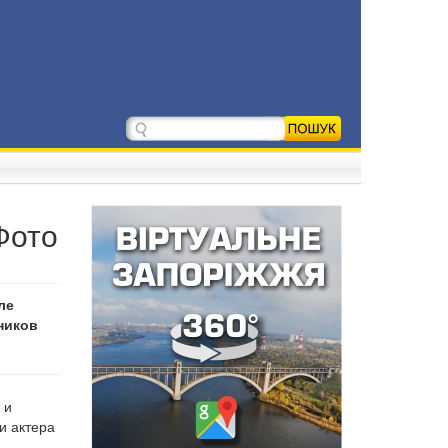
Фото
ле
ников
 и
и актера