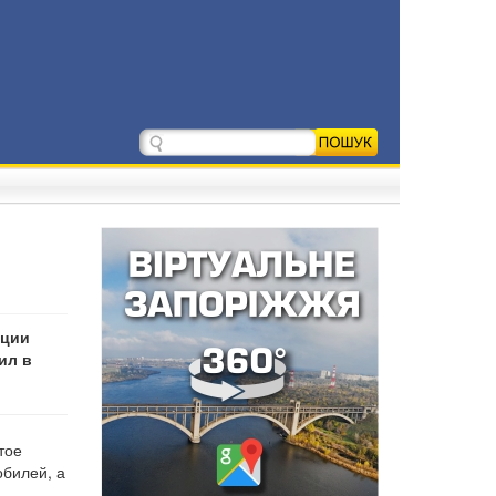
иции
ил в
тое
обилей, а