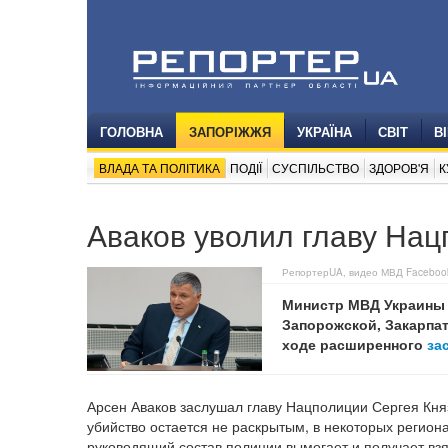
ГОЛОВНА
ЗАПОРІЖЖЯ
УКРАЇНА
СВІТ
В
ВЛАДА ТА ПОЛІТИКА
ПОДІЇ
СУСПІЛЬСТВО
ЗДОРОВ'Я
К
Аваков уволил главу На
РепортерUA, видео МВД Faceboo
Министр МВД Украины 
Запорожской, Закарпа
ходе расширенного
за
Арсен Аваков заслушал главу Нацполиции Сергея Княз
убийство остается не раскрытым, в некоторых регион
руководящий состав полиции вымогает и получает взя