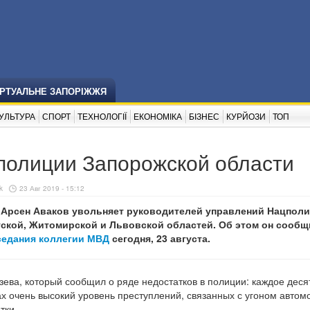
ІРТУАЛЬНЕ ЗАПОРІЖЖЯ
УЛЬТУРА
СПОРТ
ТЕХНОЛОГІЇ
ЕКОНОМІКА
БІЗНЕС
КУРЙОЗИ
ТОП
цполиции Запорожской области
k
23 Авг 2019 - 15:12
Арсен Аваков увольняет руководителей управлений Нацпол
тской, Житомирской и Львовской областей. Об этом он сообщ
седания коллегии МВД
сегодня, 23 августа.
ева, который сообщил о ряде недостатков в полиции: каждое деся
ах очень высокий уровень преступлений, связанных с угоном автом
тки.