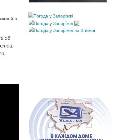
ожской и
е об
астей.
са