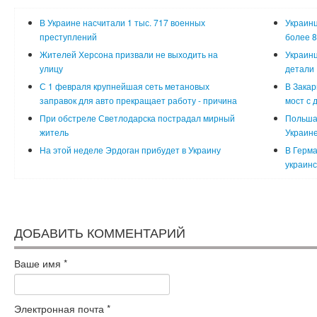
В Украине насчитали 1 тыс. 717 военных
Украинц
преступлений
более 8
Жителей Херсона призвали не выходить на
Украинц
улицу
детали
С 1 февраля крупнейшая сеть метановых
В Закар
заправок для авто прекращает работу - причина
мост с 
При обстреле Светлодарска пострадал мирный
Польша
житель
Украин
На этой неделе Эрдоган прибудет в Украину
В Герма
украинс
ДОБАВИТЬ КОММЕНТАРИЙ
Ваше имя
*
Электронная почта
*