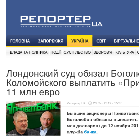
ГОЛОВНА
ЗАПОРІЖЖЯ
УКРАЇНА
СВІТ
ВІРТУАЛЬН
ВЛАДА ТА ПОЛІТИКА
ПОДІЇ
СУСПІЛЬСТВО
ЗДОРОВ'Я
КУЛЬТУРА
Лондонский суд обязал Богол
Коломойского выплатить «При
11 млн евро
РепортерUA
23 Окт 2019 - 15:03
Бывшие акционеры ПриватБанка
Боголюбов обязаны выплатить б
млн долларов) до 12 ноября 201
служба
банка
.