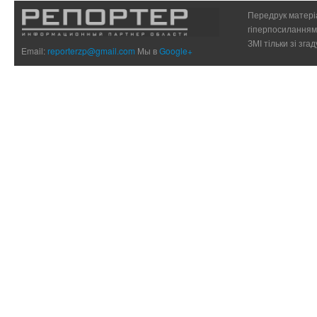
Передрук матеріа
гіперпосиланням 
ЗМІ тільки зі зг
Email:
reporterzp@gmail.com
Мы в
Google+