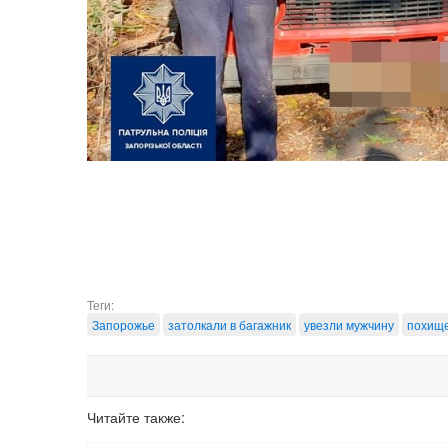
Теги:
Запорожье
затолкали в багажник
увезли мужчину
похищ
Читайте также: