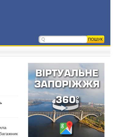
ь
ила
 багажник