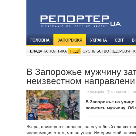
ГОЛОВНА
ЗАПОРІЖЖЯ
УКРАЇНА
СВІТ
В
ВЛАДА ТА ПОЛІТИКА
ПОДІЇ
СУСПІЛЬСТВО
ЗДОРОВ'Я
К
В Запорожье мужчину зат
неизвестном направлени
РепортерUA
01 Ноя 2019 - 10
В Запорожье на улице 
похитить мужчину. Об
Вчера, примерно в полдень, на служебный планшет п
информация о том, что на улице Исторической, неиз