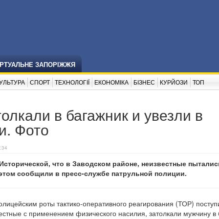
ІРТУАЛЬНЕ ЗАПОРІЖЖЯ
УЛЬТУРА
СПОРТ
ТЕХНОЛОГІЇ
ЕКОНОМІКА
БІЗНЕС
КУРЙОЗИ
ТОП
олкали в багажник и увезли в
и. Фото
:34
Исторической, что в Заводском районе, неизвестные пыталис
 этом сообщили в пресс-службе патрульной полиции.
олицейским роты тактико-оперативного реагирования (ТОР) поступ
вестные с применением физического насилия, затолкали мужчину в