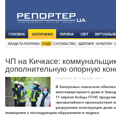
ГОЛОВНА
ЗАПОРІЖЖЯ
УКРАЇНА
СВІТ
ВІРТУАЛЬН
ВЛАДА ТА ПОЛІТИКА
ПОДІЇ
СУСПІЛЬСТВО
ЗДОРОВ'Я
КУЛЬТУРА
ЧП на Кичкасе: коммунальщи
дополнительную опорную кон
РепортерUA
11 Апр 2020 - 20:01
В Запорожье спасатели обеспе
многоквартирного дома в Завод
11 апреля бойцы ГСЧС продолж
чрезвычайного происшествия на
разрушение конструкции дома н
помещении с последующим обрушением в подвал.