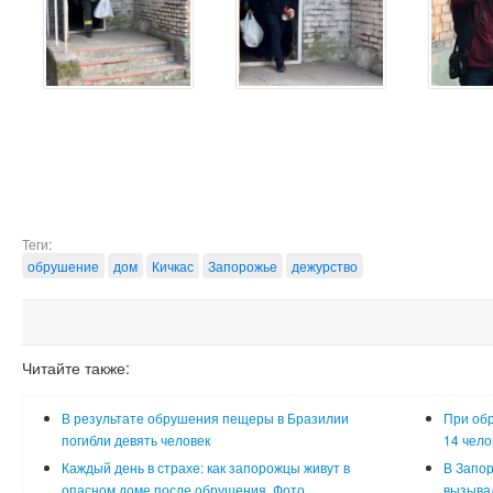
Теги:
обрушение
дом
Кичкас
Запорожье
дежурство
Читайте также:
В результате обрушения пещеры в Бразилии
При об
погибли девять человек
14 чело
Каждый день в страхе: как запорожцы живут в
В Запор
опасном доме после обрушения. Фото
вызывал