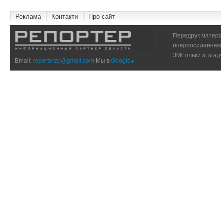
Реклама
Контакти
Про сайт
Передрук матеріа
гіперпосиланням 
ЗМІ тільки зі зг
Email:
reporterzp@gmail.com
Мы в
Google+