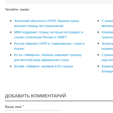
Читайте также:
Зеленский обратился к НАТО: Украине нужна
С начал
военная помощь без ограничений
миллион
МВФ поддержит страны, которые пострадают в
Азербай
случае отключения России от SWIFT
транспо
Россия обвиняет НАТО в «заманивании» стран в
Зеленск
Альянс
норман
Из-за «Омикрона» Украина закрывает границу
Страны 
для жителей ряда африканских стран
над па
Штамм «Омикрон» выявили в 20 странах
Боррель
Беларус
ДОБАВИТЬ КОММЕНТАРИЙ
Ваше имя
*