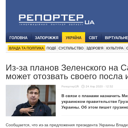
ГОЛОВНА
ЗАПОРІЖЖЯ
УКРАЇНА
СВІТ
ВІРТУАЛЬН
ВЛАДА ТА ПОЛІТИКА
ПОДІЇ
СУСПІЛЬСТВО
ЗДОРОВ'Я
КУЛЬТУРА
Из-за планов Зеленского на 
может отозвать своего посла 
РепортерUA
24 Апр 2020 - 12:52
В связи с планами назначить М
украинском правительстве Груз
Украины. Об этом пишет грузин
Сообщается, что из-за предложения президента Украины Влади