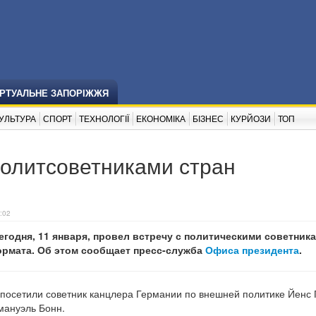
ІРТУАЛЬНЕ ЗАПОРІЖЖЯ
УЛЬТУРА
СПОРТ
ТЕХНОЛОГІЇ
ЕКОНОМІКА
БІЗНЕС
КУРЙОЗИ
ТОП
политсоветниками стран
:02
годня, 11 января, провел встречу с политическими советник
ормата. Об этом сообщает пресс-служба
Офиса президента
.
у посетили советник канцлера Германии по внешней политике Йенс
мануэль Бонн.