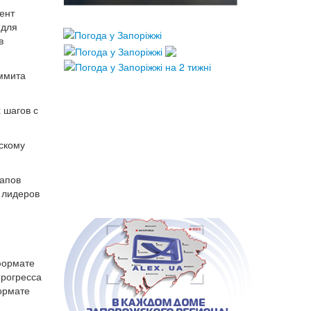
ент
 для
в
ммита
 шагов с
скому
тапов
 лидеров
формате
прогресса
ормате