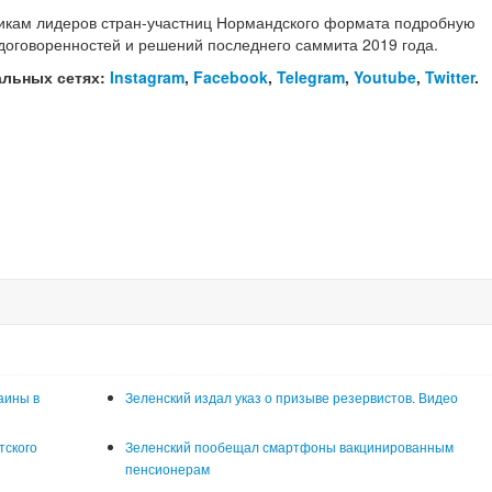
икам лидеров стран-участниц Нормандского формата подробную
оговоренностей и решений последнего саммита 2019 года.
альных сетях:
Instagram
,
Facebook
,
Telegram
,
Youtube
,
Twitter
.
аины в
Зеленский издал указ о призыве резервистов. Видео
тского
Зеленский пообещал смартфоны вакцинированным
пенсионерам