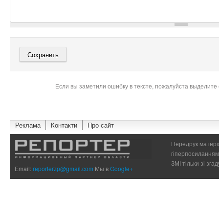
Если вы заметили ошибку в тексте, пожалуйста выделите 
Реклама
Контакти
Про сайт
Передрук матеріа
гіперпосиланням 
ЗМІ тільки зі зг
Email:
reporterzp@gmail.com
Мы в
Google+