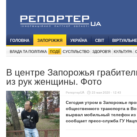
ГОЛОВНА
ЗАПОРІЖЖЯ
УКРАЇНА
СВІТ
ВІРТУАЛЬН
ВЛАДА ТА ПОЛІТИКА
ПОДІЇ
СУСПІЛЬСТВО
ЗДОРОВ'Я
КУЛЬТУРА
В центре Запорожья грабите
из рук женщины. Фото
РепортерUA
23 мая 2020 - 12:43
Сегодня утром в Запорожье про
общественного транспорта в Во
вырвал мобильный телефон из 
сообщает пресс-служба ГУ Нацп