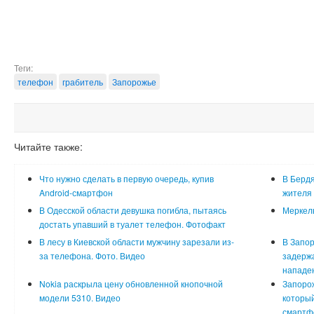
Теги:
телефон
грабитель
Запорожье
Читайте также:
Что нужно сделать в первую очередь, купив
В Бердя
Android-смартфон
жителя
В Одесской области девушка погибла, пытаясь
Меркель
достать упавший в туалет телефон. Фотофакт
В лесу в Киевской области мужчину зарезали из-
В Запор
за телефона. Фото. Видео
задерж
нападе
Nokia раскрыла цену обновленной кнопочной
Запорож
модели 5310. Видео
который
смартф