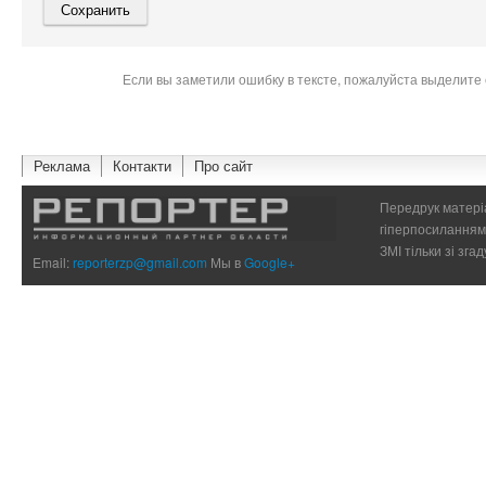
Если вы заметили ошибку в тексте, пожалуйста выделите 
Реклама
Контакти
Про сайт
Передрук матеріа
гіперпосиланням 
ЗМІ тільки зі зг
Email:
reporterzp@gmail.com
Мы в
Google+