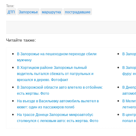
Теги:
ДТП
Запорожье
маршрутка
пострадавшие
Читайте также:
В Запорожье на пешеходном переходе сбили
В Запор
мужчину
В Хортицком районе Запорожья пьяный
В Запор
водитель пытался сбежать от патрульных и
фуру: е
врезался в дерево. Фотофакт
В Запорожской области авто влетело в отбойник:
В Днепр
есть жертвы. Фото
автомоб
На въезде в Васильевку автомобиль вылетел в
В Мели
кювет: один из пассажиров погиб
летнего
На трассе Донецк-Запорожье микроавтобус
В центр
столкнулся с легковым авто: есть жертва. Фото
попал в