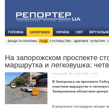
ГОЛОВНА
ЗАПОРІЖЖЯ
УКРАЇНА
СВІТ
ВІРТУАЛЬН
ВЛАДА ТА ПОЛІТИКА
ПОДІЇ
СУСПІЛЬСТВО
ЗДОРОВ'Я
КУЛЬТУРА
На запорожском проспекте ст
маршрутка и легковушка: чет
РепортерUA
10 Июн 2020 - 10:55
В Запорожье на проспекте Собо
участием маршрутки и легковог
Запорожском областном центре
В результате пострадали четыре че