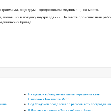
и травмами, еще двум - предоставили медпомощь на месте.
, попавших в ловушку внутри зданий. На месте происшествия рабо
едицинских бригад.
На аукцион в Лондоне выставили украшения жены
Наполеона Бонапарта. Фото
жчина
Под Лондоном поезд сошел с рельсов: есть пострадавши
В Лондоне поломался Тауэрский мост. Видео