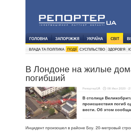
ГОЛОВНА
ЗАПОРІЖЖЯ
УКРАЇНА
СВІТ
В
ВЛАДА ТА ПОЛІТИКА
ПОДІЇ
СУСПІЛЬСТВО
ЗДОРОВ'Я
К
В Лондоне на жилые дома
погибший
РепортерUA
08 Июл 2020 - 2
В столице Великобрита
происшествия погиб од
вести. Об этом сообщ
Инцидент произошел в районе Боу. 20-метровый строи