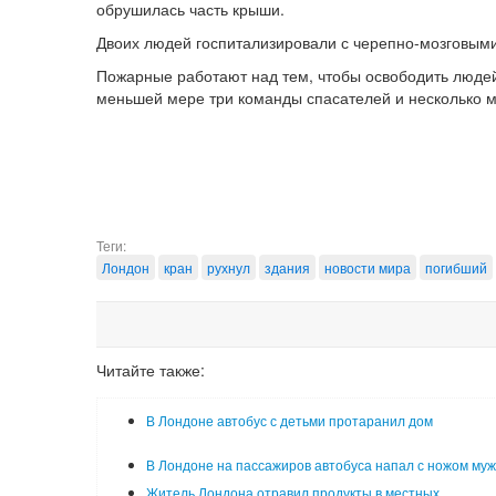
обрушилась часть крыши.
Двоих людей госпитализировали с черепно-мозговым
Пожарные работают над тем, чтобы освободить людей
меньшей мере три команды спасателей и несколько м
Теги:
Лондон
кран
рухнул
здания
новости мира
погибший
Читайте также:
В Лондоне автобус с детьми протаранил дом
В Лондоне на пассажиров автобуса напал с ножом му
Житель Лондона отравил продукты в местных