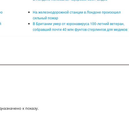
ео
На железнодорожной станции в Лондоне произошел
сильный пожар
й
В Британии умер от коронавируса 100-летний ветеран,
собравший почти 40 млн фунтов стерлингов для медиков
назначено к показу.