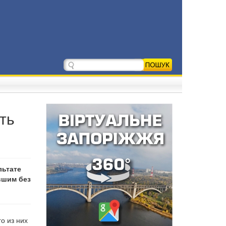
ть
льтате
вшим без
о из них