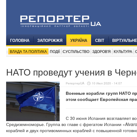
ГОЛОВНА
ЗАПОРІЖЖЯ
УКРАЇНА
СВІТ
ВІРТУАЛЬН
ВЛАДА ТА ПОЛІТИКА
ПОДІЇ
СУСПІЛЬСТВО
ЗДОРОВ'Я
КУЛЬТУРА
НАТО проведут учения в Чер
РепортерUA
10 Июл 2020 - 14:07
Военные корабли групп НАТО пр
этом сообщает Европейская пра
С 30 июня Испания возглавляет в
Средиземноморье. Группа во главе с фрегатом Испании «Alvaro 
кораблей и двух противоминных кораблей с повышенной готовн