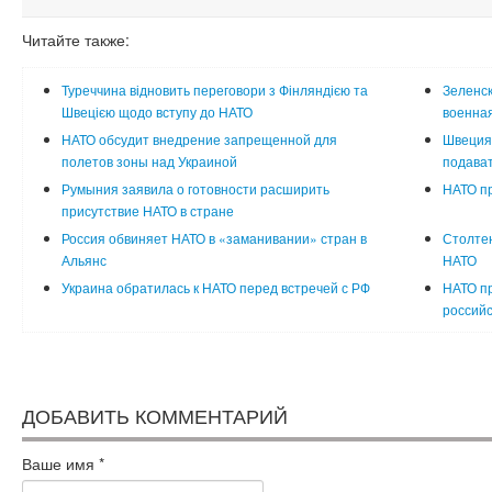
Читайте также:
Туреччина відновить переговори з Фінляндією та
Зеленск
Швецією щодо вступу до НАТО
военная
НАТО обсудит внедрение запрещенной для
Швеция
полетов зоны над Украиной
подават
Румыния заявила о готовности расширить
НАТО пр
присутствие НАТО в стране
Россия обвиняет НАТО в «заманивании» стран в
Столтен
Альянс
НАТО
Украина обратилась к НАТО перед встречей с РФ
НАТО пр
российс
ДОБАВИТЬ КОММЕНТАРИЙ
Ваше имя
*