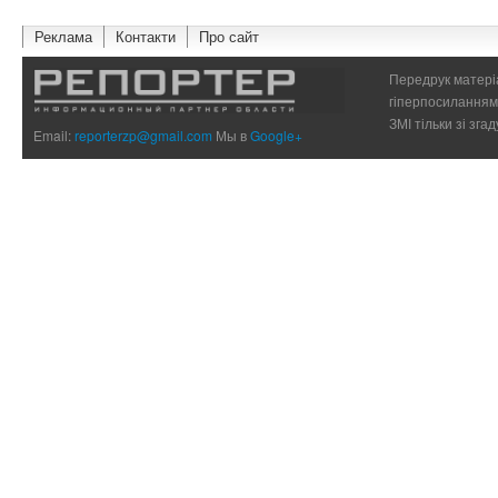
Реклама
Контакти
Про сайт
Передрук матеріа
гіперпосиланням 
ЗМІ тільки зі зг
Email:
reporterzp@gmail.com
Мы в
Google+